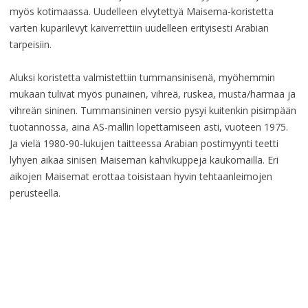
myös kotimaassa. Uudelleen elvytettyä Maisema-koristetta
varten kuparilevyt kaiverrettiin uudelleen erityisesti Arabian
tarpeisiin.
Aluksi koristetta valmistettiin tummansinisenä, myöhemmin
mukaan tulivat myös punainen, vihreä, ruskea, musta/harmaa ja
vihreän sininen. Tummansininen versio pysyi kuitenkin pisimpään
tuotannossa, aina AS-mallin lopettamiseen asti, vuoteen 1975.
Ja vielä 1980-90-lukujen taitteessa Arabian postimyynti teetti
lyhyen aikaa sinisen Maiseman kahvikuppeja kaukomailla. Eri
aikojen Maisemat erottaa toisistaan hyvin tehtaanleimojen
perusteella.