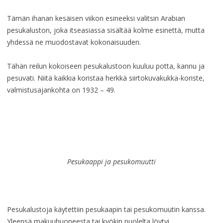
Tämän ihanan kesäisen viikon esineeksi valitsin Arabian
pesukaluston, joka itseasiassa sisältää kolme esinettä, mutta
yhdessä ne muodostavat kokonaisuuden.
Tähän reilun kokoiseen pesukalustoon kuuluu potta, kannu ja
pesuvati. Niitä kaikkia koristaa herkkä siirtokuvakukka-koriste,
valmistusajankohta on 1932 – 49.
Pesukaappi ja pesukomuutti
Pesukalustoja käytettiin pesukaapin tai pesukomuutin kanssa.
Yleensä makuuhuoneesta tai kyökin puolelta löytyi