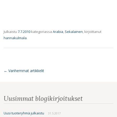
Julkaistu
7.7.2010
kategoriassa
Arabia
,
Sekalainen
, kirjoittanut
hannakulmala
.
←
Vanhemmat artikkelit
Artikkelien
selaus
Uusimmat blogikirjoitukset
Uusi tuoteryhmä julkaistu
31.5.2017