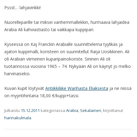
Pssst… lahjavinkki!
Nuorelleparille tai miksei vanhemmallekkin, hurmaava lahjaidea
Arabia Ali kahviastiasto tai vaikkapa kuppipari.
Kyseessä on Kaj Franckin Arabialle suunnittelema tyylikäs ja
ajaton kuppimalli, koristeen on suunnitellut Raija Uosikkinen. Ali
oli Arabian viimeinen kuparipainokoriste. Sininen Ali oli
tuotannossa vuosina 1965 – 74. Nykyään Ali on käynyt jo melko
harvinaiseksi.
Kuvan kupit löytyvät
Antiikkiliike Wanhasta Eliaksesta
ja ne niissä
on myyntihintana 18,00 €/kuppi+tassi.
Julkaistu
15.12.2011
kategoriassa
Arabia
,
Sekalainen
, kirjoittanut
hannakulmala
.