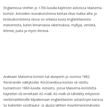
Englannissa otettiin jo 1700-luvulla käyttöön astioissa Maisema-
koriste. Astioiden reunakoristeena kiertää rikas kukka-aihe ja
keskuskoristeena niissä on erilaisia kuvia englantilaisesta
maisemista, kuten linnamaisia rakennuksia, myllyjä, veneitä,
lehmiä, puita ja myös ihmisiä.
Arabiaan Maisema-koriste tuli alunperin jo vuonna 1882
Rörstrandin välityksellä. Rörstrandissa koriste oli otettu
tuotantoon 1860-luvulla. Astiasto, jossa Maisema-koristetta
käytettiin oli nimeltään AS-malli. AS-malli oli tähdätty erityisesti
vientimarkkinoille kilpailemaan englantilaisten astiastojen kanssa.
Se kuitenkin osoittautui jo alusta lähtien myyntimenestykseksi