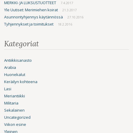
MERKKI- JA LUKSUSTUOTTEET
7.4.2017
Yle Uutiset: Merimiehen koirat
21.3.2017
Asunnontyhjennys käytännössä
27.10.2016
Tyhjennykset ja toimitukset
18.2.2016
Kategoriat
Antiikkisanasto
Arabia
Huonekalut
Keräilyn kohteena
Lasi
Meriantiikki
Militaria
Sekalainen
Uncategorized
Viikon esine
Yleinen