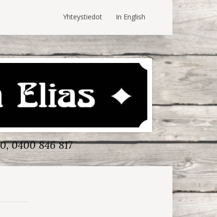
Yhteystiedot
In English
0, 0400 846 817