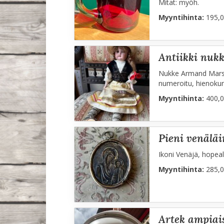
Mitat: myöh.
Myyntihinta:
195,0
antiikki nuk
Nukke Armand Marsei
numeroitu, hienoku
Myyntihinta:
400,0
pieni venälä
Ikoni Venäjä, hopea
Myyntihinta:
285,0
artek ampiai