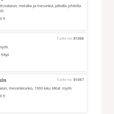
ttovalaisin, metallia ja messinkiä, pitkällä johdolla
öh.
0 €
Tuote no.
81068
 myöh.
 €/kpl
sin
Tuote no.
81067
alaisin, messinkirunko, 1900-luku Mitat: myöh.
0 €