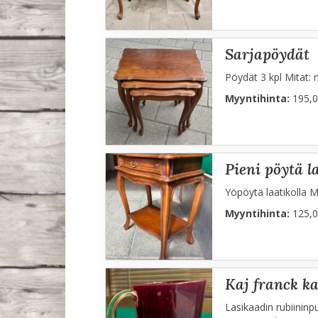
sarjapöydät
Pöydät 3 kpl Mitat:
Myyntihinta:
195,0
pieni pöytä l
Yöpöytä laatikolla M
Myyntihinta:
125,0
kaj franck 
Lasikaadin rubiininp