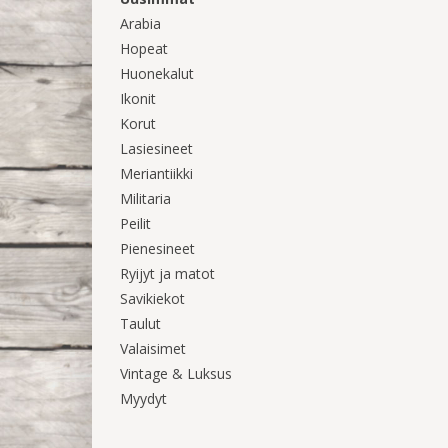
Arabia
Hopeat
Huonekalut
Ikonit
Korut
Lasiesineet
Meriantiikki
Militaria
Peilit
Pienesineet
Ryijyt ja matot
Savikiekot
Taulut
Valaisimet
Vintage & Luksus
Myydyt