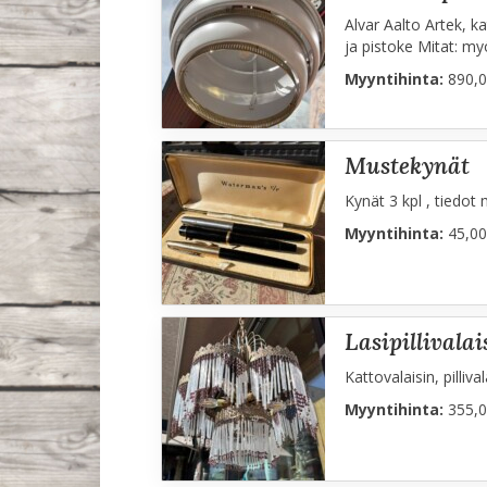
Alvar Aalto Artek, ka
ja pistoke Mitat: my
Myyntihinta:
890,0
mustekynät
Kynät 3 kpl , tiedot
Myyntihinta:
45,00
lasipillivalai
Kattovalaisin, pilliv
Myyntihinta:
355,0