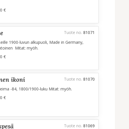
0 €
ke
Tuote no.
81071
lle 1900-luvun alkupuoli, Made in Germany,
ntoinen Mitat: myöh.
0 €
inen ikoni
Tuote no.
81070
leima -84, 1800/1900-luku Mitat: myöh.
0 €
spesä
Tuote no.
81069