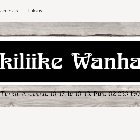
sien osto
Luksus
Turku, Avoinna: 10-17, la 10-13.
Puh. 02 233 190