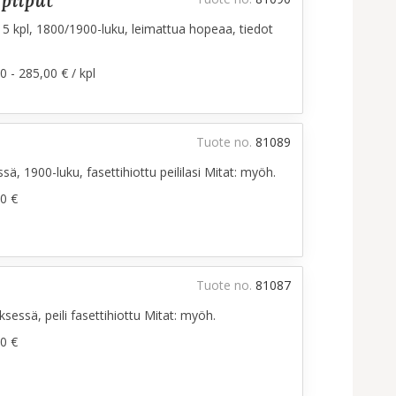
 piiput
, 5 kpl, 1800/1900-luku, leimattua hopeaa, tiedot
0 - 285,00 € / kpl
Tuote no.
81089
sä, 1900-luku, fasettihiottu peililasi Mitat: myöh.
0 €
Tuote no.
81087
sessä, peili fasettihiottu Mitat: myöh.
0 €