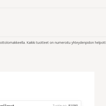
enottolomakkeella. Kaikki tuotteet on numeroitu yhteydenpidon helpott
Tuote no.
81090