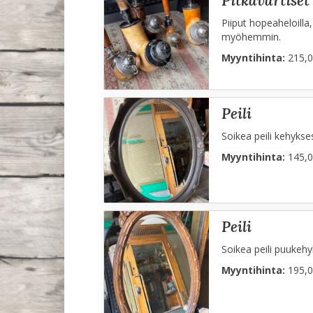
pitkävartiset
Piiput hopeaheloilla
myöhemmin.
Myyntihinta:
215,0
peili
Soikea peili kehykses
Myyntihinta:
145,0
peili
Soikea peili puukehyk
Myyntihinta:
195,0