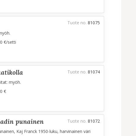
Tuote no.
81075
 myöh.
0 €/setti
aatikolla
Tuote no.
81074
itat: myöh.
0 €
kaadin punainen
Tuote no.
81072
unainen, Kaj Franck 1950-luku, harvinainen väri