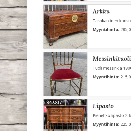
arkku
Tasakantinen koriste
Myyntihinta:
285,0
messinkituoli
Tuoli messinkiä 190
Myyntihinta:
215,0
lipasto
Pienehkö lipasto 2-l
Myyntihinta:
225,0