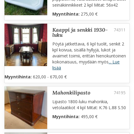
seinäkiinnikkeet 2 kpl Mitat: 56x42
Myyntihinta:
275,00 €
kaappi ja senkki 1930-
luku
Pöytä jatkettava, 6 kpl tuolit, senkit 2
kpl koivua, sisällä hyllyjä, lukot ja
avaimet toimii, erittän hienokuntoinen
kokonaisuus, myydään myös
... Lue
lisää
Myyntihinta:
620,00 - 670,00 €
mahonkilipasto
Lipasto 1800-luku mahonkia,
vetolaatikot 4 kpl Mitat: K.76 L.88 S.50
Myyntihinta:
495,00 €