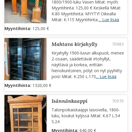
1800/1900-luku Vasen Mitat: myöh.
Myyntihinta: 125,00 € Keskellä Mitat:
K.80 Myyntihinta: MYYTY! Oikealla
Mitat: K.115 Myyntihinta:
... Lue lisää
Myyntihinta:
125,00 €
mahtava kirjahylly
Kirjahylly 1900-luvun alkupuoli, menee
2-osaan, säädettävät irtohyllyt,
näyttävä ja korkea, erittäin
hienokuntoinen, pölyt on nyt pyyhitty
pois! Mitat: K.250 L.173
... Lue lisää
Myyntihinta:
1320,00 €
isännänkaappi
Talonpoikaiskaappi lasiovella, 1800-
luku, koukut kyljissä Mitat: K.67 L.54
S.24
Myyntihinta:
640,00 €