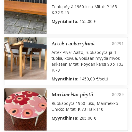
Teak-pöytä 1960-luku Mitat: P.165
K.32 S.45
Myyntihinta:
155,00 €
artek ruokaryhmä
Artek Alvar Aalto, ruokapöytä ja 4
tuolia, koivua, voidaan myydä myös
erikseen Mitat: Pöydän kansi 90 x 103
K.70
Myyntihinta:
1450,00 €/setti
marimekko pöytä
Ruokapöytä 1960-luku, Marimekko
Unikko Mitat: K.73 Halk.110
Myyntihinta:
265,00 €