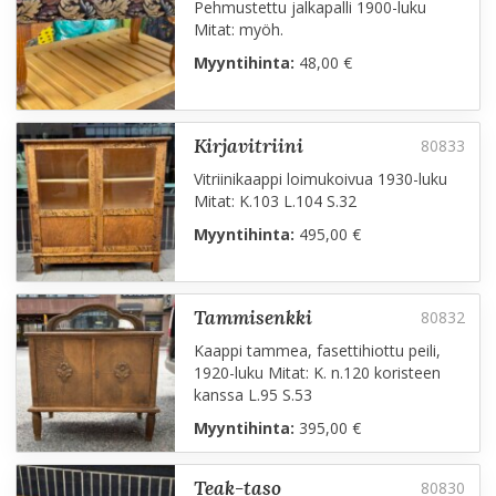
Pehmustettu jalkapalli 1900-luku
Mitat: myöh.
Myyntihinta:
48,00 €
kirjavitriini
Vitriinikaappi loimukoivua 1930-luku
Mitat: K.103 L.104 S.32
Myyntihinta:
495,00 €
tammisenkki
Kaappi tammea, fasettihiottu peili,
1920-luku Mitat: K. n.120 koristeen
kanssa L.95 S.53
Myyntihinta:
395,00 €
teak-taso