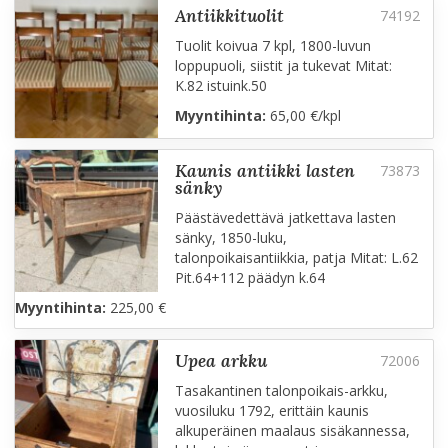
antiikkituolit
Tuolit koivua 7 kpl, 1800-luvun
loppupuoli, siistit ja tukevat Mitat:
K.82 istuink.50
Myyntihinta:
65,00 €/kpl
kaunis antiikki lasten
sänky
Päästävedettävä jatkettava lasten
sänky, 1850-luku,
talonpoikaisantiikkia, patja Mitat: L.62
Pit.64+112 päädyn k.64
Myyntihinta:
225,00 €
upea arkku
Tasakantinen talonpoikais-arkku,
vuosiluku 1792, erittäin kaunis
alkuperäinen maalaus sisäkannessa,