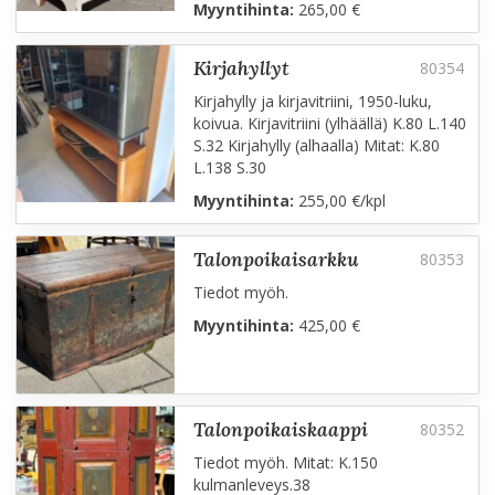
Myyntihinta:
265,00 €
kirjahyllyt
Kirjahylly ja kirjavitriini, 1950-luku,
koivua. Kirjavitriini (ylhäällä) K.80 L.140
S.32 Kirjahylly (alhaalla) Mitat: K.80
L.138 S.30
Myyntihinta:
255,00 €/kpl
talonpoikaisarkku
Tiedot myöh.
Myyntihinta:
425,00 €
talonpoikaiskaappi
Tiedot myöh. Mitat: K.150
kulmanleveys.38