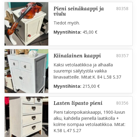
pieni seinäkaappi ja
viulu
Tiedot myöh.
Myyntihinta:
45,00 €
kiinalainen kaappi
Kaksi vetolaatikkoa ja alhaalla
suurempi säilytystila vaikka
liinavaatteille. Mitat:K. 84 L.58 S.37
Myyntihinta:
215,00 €
lasten lipasto pieni
Pieni talonpoikaiskaappi, 1900-luvun
alku, kahdella pienellä laatikolla +
kolme isompaa vetolaatikkoa. Mitat:
K.58 L.47 S.27