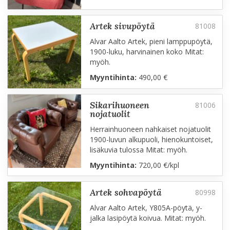
artek sivupöytä
Alvar Aalto Artek, pieni lamppupöytä,
1900-luku, harvinainen koko Mitat:
myöh.
Myyntihinta:
490,00 €
sikarihuoneen
nojatuolit
Herrainhuoneen nahkaiset nojatuolit
1900-luvun alkupuoli, hienokuntoiset,
lisäkuvia tulossa Mitat: myöh.
Myyntihinta:
720,00 €/kpl
artek sohvapöytä
Alvar Aalto Artek, Y805A-pöytä, y-
jalka lasipöytä koivua. Mitat: myöh.