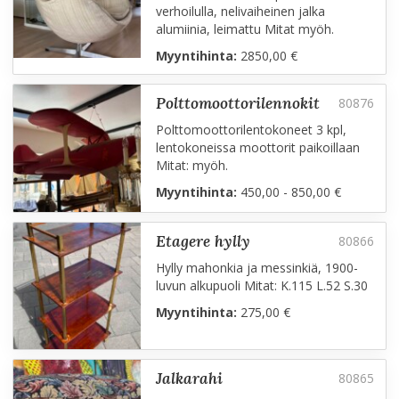
verhoilulla, nelivaiheinen jalka
alumiinia, leimattu Mitat myöh.
Myyntihinta:
2850,00 €
polttomoottorilennokit
Polttomoottorilentokoneet 3 kpl,
lentokoneissa moottorit paikoillaan
Mitat: myöh.
Myyntihinta:
450,00 - 850,00 €
etagere hylly
Hylly mahonkia ja messinkiä, 1900-
luvun alkupuoli Mitat: K.115 L.52 S.30
Myyntihinta:
275,00 €
jalkarahi