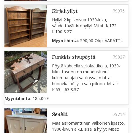
kirjahyllyt
Hyllyt 2 kpl koivua 1930-luku,
säädettävät irtohyllyt Mitat: K.172
L.100 S.27
Myyntihinta:
590,00 €/kpl VARATTU
funkkis sivupöytä
Pöytä kahdella vetolaatikolla, 1930-
luku, tasoon on muodustunut
kulumaa ajan saatossa, mutta
huonekaluöljyllä saa piiloon. Mitat:
K.65 L.63 S.37
Myyntihinta:
185,00 €
senkki
Maalaisromanttinen valkoinen lipasto,
1900-luvun alku, sisällä hyllyt Mitat: