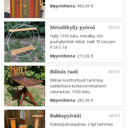
Myyntihinta:
960,00 €
metallihylly pyöreä
Hylly 1950-luku, metallia, irto
puuhyllyritilät Mitat: Halk.70 tasojen
P.59 S.18
Myyntihinta:
215,00 €
billnäs tuoli
Billnäs konttorituoli tammea,
säädettävä korkeusmekanismi
valurautaa, 1920-luku.
Myyntihinta:
285,00 €
kukkapylväät
Kukka/patsaspylväs 2 kpl tammea