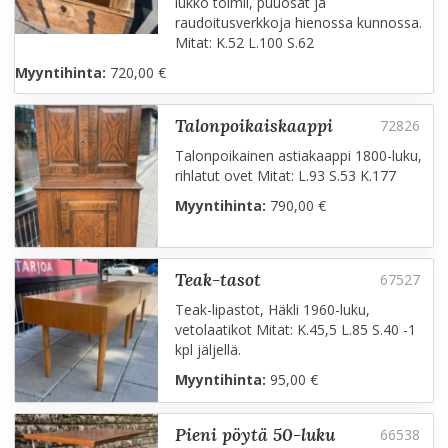
lukko toimii, puuosat ja
raudoitusverkkoja hienossa kunnossa.
Mitat: K.52 L.100 S.62
Myyntihinta:
720,00 €
talonpoikaiskaappi
Talonpoikainen astiakaappi 1800-luku,
rihlatut ovet Mitat: L.93 S.53 K.177
Myyntihinta:
790,00 €
teak-tasot
Teak-lipastot, Häkli 1960-luku,
vetolaatikot Mitat: K.45,5 L.85 S.40 -1
kpl jäljellä.
Myyntihinta:
95,00 €
pieni pöytä 50-luku