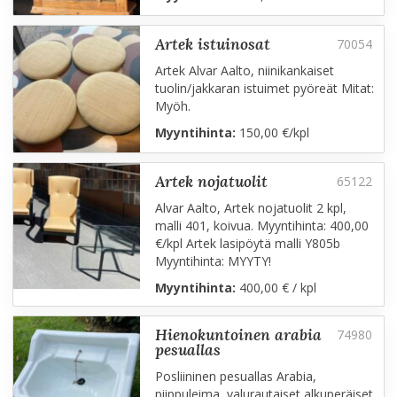
artek istuinosat
Artek Alvar Aalto, niinikankaiset
tuolin/jakkaran istuimet pyöreät Mitat:
Myöh.
Myyntihinta:
150,00 €/kpl
artek nojatuolit
Alvar Aalto, Artek nojatuolit 2 kpl,
malli 401, koivua. Myyntihinta: 400,00
€/kpl Artek lasipöytä malli Y805b
Myyntihinta: MYYTY!
Myyntihinta:
400,00 € / kpl
hienokuntoinen arabia
pesuallas
Posliininen pesuallas Arabia,
piippuleima, valurautaiset alkuperäiset