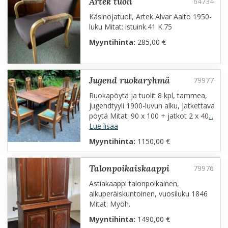
artek tuoli
Käsinojatuoli, Artek Alvar Aalto 1950-
luku Mitat: istuink.41 K.75
Myyntihinta:
285,00 €
jugend ruokaryhmä
Ruokapöytä ja tuolit 8 kpl, tammea,
jugendtyyli 1900-luvun alku, jatkettava
pöytä Mitat: 90 x 100 + jatkot 2 x 40
...
Lue lisää
Myyntihinta:
1150,00 €
talonpoikaiskaappi
Astiakaappi talonpoikainen,
alkuperäiskuntoinen, vuosiluku 1846
Mitat: Myöh.
Myyntihinta:
1490,00 €