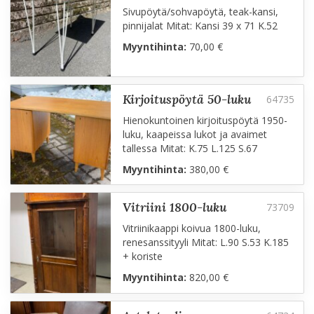
Sivupöytä/sohvapöytä, teak-kansi,
pinnijalat Mitat: Kansi 39 x 71 K.52
Myyntihinta:
70,00 €
kirjoituspöytä 50-luku
Hienokuntoinen kirjoituspöytä 1950-
luku, kaapeissa lukot ja avaimet
tallessa Mitat: K.75 L.125 S.67
Myyntihinta:
380,00 €
vitriini 1800-luku
Vitriinikaappi koivua 1800-luku,
renesanssityyli Mitat: L.90 S.53 K.185
+ koriste
Myyntihinta:
820,00 €