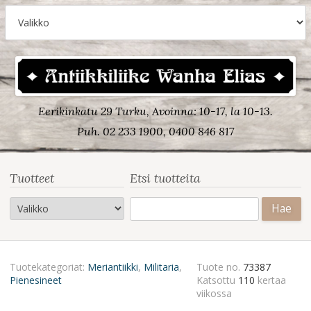
Eerikinkatu 29 Turku, Avoinna: 10-17, la 10-13.
Puh. 02 233 1900, 0400 846 817
Tuotteet
Etsi tuotteita
Haku:
Tuotekategoriat:
Meriantiikki
,
Militaria
,
Tuote no.
73387
Pienesineet
Katsottu
110
kertaa
viikossa