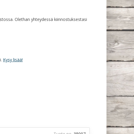
rastossa. Olethan yhteydessä kiinnostuksestasi
i.
Kysy lisää!
Tuote no.
38007