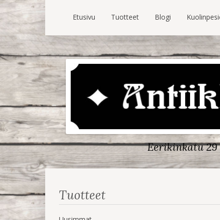
Etusivu
Tuotteet
Blogi
Kuolinpes
Eerikinkatu 29 
Tuotteet
Uusimmat