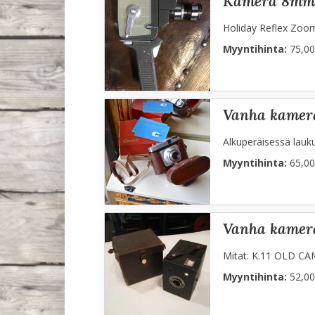
kamera 8mm
Holiday Reflex Zoom
Myyntihinta:
75,00
vanha kamer
Alkuperäisessä lauku
Myyntihinta:
65,00
vanha kamer
Mitat: K.11 OLD C
Myyntihinta:
52,00