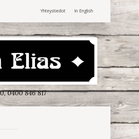
Yhteystiedot
In English
0, 0400 846 817