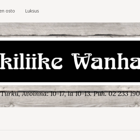
ien osto
Luksus
Turku, Avoinna: 10-17, la 10-13.
Puh. 02 233 190