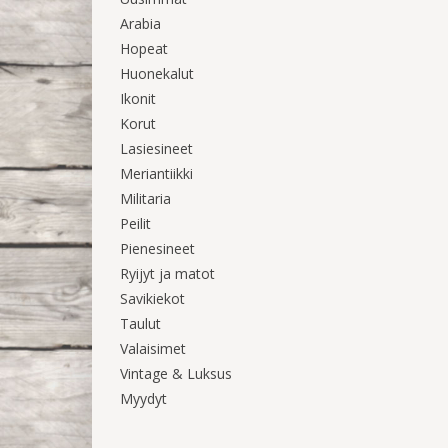
Arabia
Hopeat
Huonekalut
Ikonit
Korut
Lasiesineet
Meriantiikki
Militaria
Peilit
Pienesineet
Ryijyt ja matot
Savikiekot
Taulut
Valaisimet
Vintage & Luksus
Myydyt