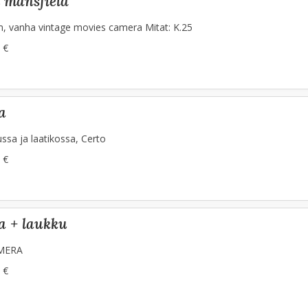
 mansfield
, vanha vintage movies camera Mitat: K.25
 €
a
ssa ja laatikossa, Certo
 €
a + laukku
AMERA
 €