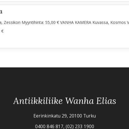
a
, Zessikon Myyntihinta: 55,00 € VANHA KAMERA Kuvassa, Kosmos V
 €
Antiikkiliike Wanha Elias
Eerinkinkatu 29, 20100 Turku
0400 846 817, (02) 233 1900