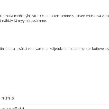
a ottamalla meihin yhteyttä. Osa tuotteistamme sijaitsee erillisessä va
at nähtävillä myymälässämme.
n kautta. Lisäksi vaativammat kuljetukset hoidamme itse kotiovelles
s nämä