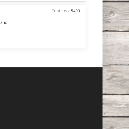
Tuote no.
5493
ario