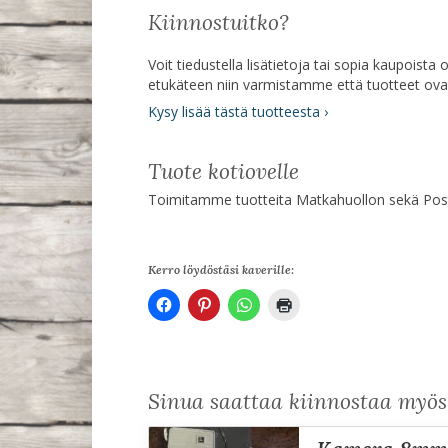
Kiinnostuitko?
Voit tiedustella lisätietoja tai sopia kaupoist
etukäteen niin varmistamme että tuotteet ov
Kysy lisää tästä tuotteesta ›
Tuote kotiovelle
Toimitamme tuotteita Matkahuollon sekä Posti
Kerro löydöstäsi kaverille:
Sinua saattaa kiinnostaa myö