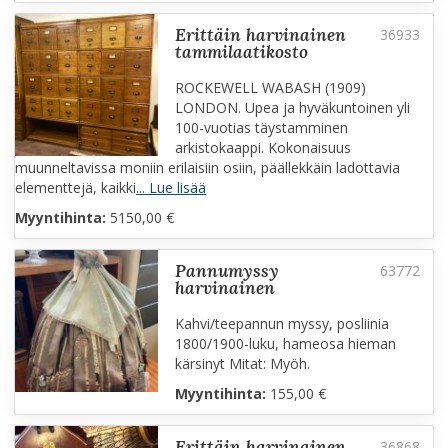
erittäin harvinainen
tammilaatikosto
ROCKEWELL WABASH (1909)
LONDON. Upea ja hyväkuntoinen yli
100-vuotias täystamminen
arkistokaappi. Kokonaisuus
muunneltavissa moniin erilaisiin osiin, päällekkäin ladottavia
elementtejä, kaikki
... Lue lisää
Myyntihinta:
5150,00 €
pannumyssy
harvinainen
Kahvi/teepannun myssy, posliinia
1800/1900-luku, hameosa hieman
kärsinyt Mitat: Myöh.
Myyntihinta:
155,00 €
erittäin harvinainen