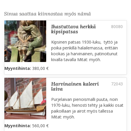
Sinua saattaa kiinnostaa myös nämä
ihastuttava herkkä
kipsipatsas
Kipsinen patsas 1930-luku, tyttö ja
poika penkillä halailemassa, erittäin
kookas ja harvinainen, patinoitunut
kivalla tavalla Mitat: myöh.
Myyntihinta:
380,00 €
harvinainen kaleeri
laiva
Purjelaivan pienoismalli puuta, noin
1970-luku, hienosti tehty ja kaikki osat
paikoillaan ja airot myös tallessa
Mitat: myöh.
Myyntihinta:
560,00 €