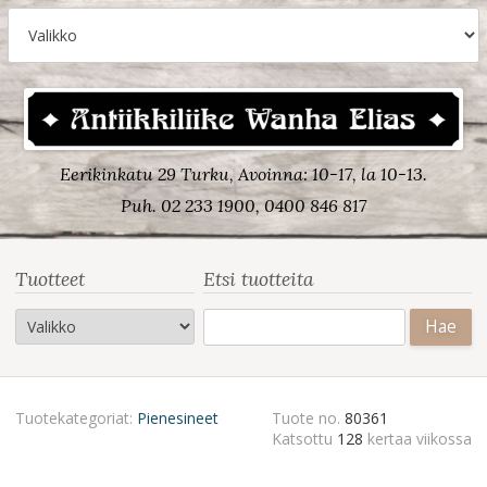
Eerikinkatu 29 Turku, Avoinna: 10-17, la 10-13.
Puh. 02 233 1900, 0400 846 817
Tuotteet
Etsi tuotteita
Haku:
Tuotekategoriat:
Pienesineet
Tuote no.
80361
Katsottu
128
kertaa viikossa