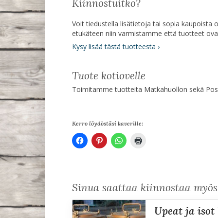
Kiinnostuitko?
Voit tiedustella lisätietoja tai sopia kaupoist
etukäteen niin varmistamme että tuotteet ov
Kysy lisää tästä tuotteesta ›
Tuote kotiovelle
Toimitamme tuotteita Matkahuollon sekä Posti
Kerro löydöstäsi kaverille:
Sinua saattaa kiinnostaa myö
upeat ja iso