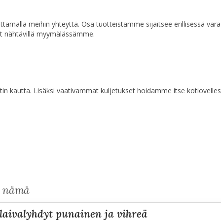
a ottamalla meihin yhteyttä. Osa tuotteistamme sijaitsee erillisessä va
at nähtävillä myymälässämme.
n kautta. Lisäksi vaativammat kuljetukset hoidamme itse kotiovelles
s nämä
t laivalyhdyt punainen ja vihreä