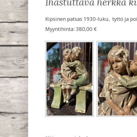
ihastuttava herkkä k
Kipsinen patsas 1930-luku, tyttö ja poi
Myyntihinta:
380,00 €