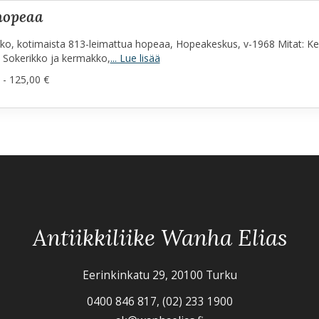
 hopeaa
ko, kotimaista 813-leimattua hopeaa, Hopeakeskus, v-1968 Mitat: Ke
 Sokerikko ja kermakko,
... Lue lisää
 - 125,00 €
Antiikkiliike Wanha Elias
Eerinkinkatu 29, 20100 Turku
0400 846 817, (02) 233 1900