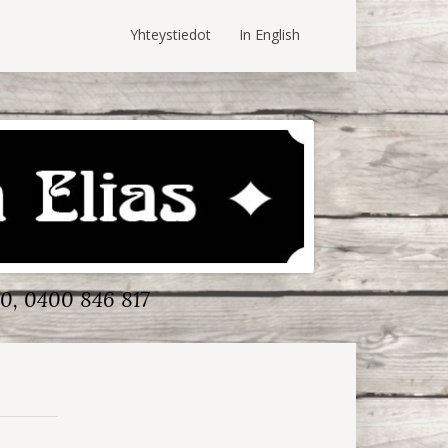
Yhteystiedot
In English
0, 0400 846 817