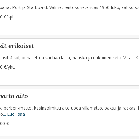
paria, Port ja Starboard, Valmet lentokonetehdas 1950-luku, sähköist
0 €/kpl
sit erikoiset
lasit 4 kpl, puhallettua vanhaa lasia, hauska ja erikoinen setti Mitat: K
0 €/yht.
matto aito
i berberi-matto, käsinsolmittu aito upea villamatto, paksu ja raskas! 
jo
... Lue lisää
00 €