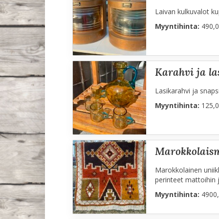
Laivan kulkuvalot ku
Myyntihinta:
490,0
karahvi ja la
Lasikarahvi ja snapsi
Myyntihinta:
125,0
marokkolais
Marokkolainen uniikk
perinteet mattoihin 
Myyntihinta:
4900,