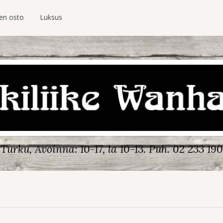
ien osto
Luksus
Turku, Avoinna: 10-17, la 10-13.
Puh. 02 233 190