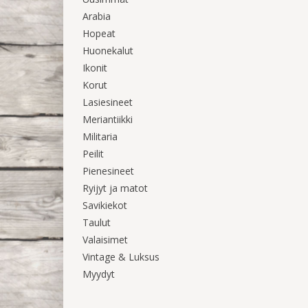
Arabia
Hopeat
Huonekalut
Ikonit
Korut
Lasiesineet
Meriantiikki
Militaria
Peilit
Pienesineet
Ryijyt ja matot
Savikiekot
Taulut
Valaisimet
Vintage & Luksus
Myydyt