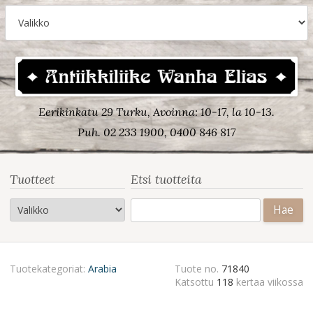
Eerikinkatu 29 Turku, Avoinna: 10-17, la 10-13.
Puh. 02 233 1900, 0400 846 817
Tuotteet
Etsi tuotteita
Haku:
Tuotekategoriat:
Arabia
Tuote no.
71840
Katsottu
118
kertaa viikossa