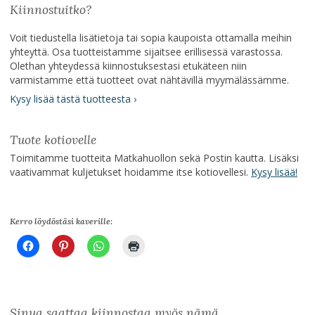
Kiinnostuitko?
Voit tiedustella lisätietoja tai sopia kaupoista ottamalla meihin
yhteyttä. Osa tuotteistamme sijaitsee erillisessä varastossa.
Olethan yhteydessä kiinnostuksestasi etukäteen niin
varmistamme että tuotteet ovat nähtävillä myymälässämme.
Kysy lisää tästä tuotteesta ›
Tuote kotiovelle
Toimitamme tuotteita Matkahuollon sekä Postin kautta. Lisäksi
vaativammat kuljetukset hoidamme itse kotiovellesi.
Kysy lisää!
Kerro löydöstäsi kaverille:
Sinua saattaa kiinnostaa myös nämä