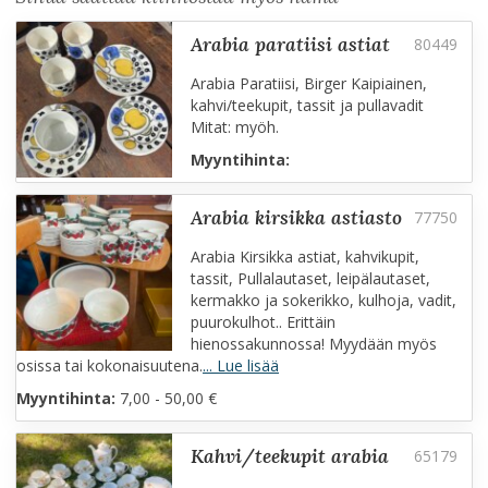
arabia paratiisi astiat
Arabia Paratiisi, Birger Kaipiainen,
kahvi/teekupit, tassit ja pullavadit
Mitat: myöh.
Myyntihinta:
arabia kirsikka astiasto
Arabia Kirsikka astiat, kahvikupit,
tassit, Pullalautaset, leipälautaset,
kermakko ja sokerikko, kulhoja, vadit,
puurokulhot.. Erittäin
hienossakunnossa! Myydään myös
osissa tai kokonaisuutena.
... Lue lisää
Myyntihinta:
7,00 - 50,00 €
kahvi/teekupit arabia