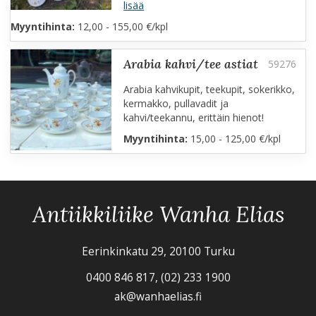
lisää
Myyntihinta:
12,00 - 155,00 €/kpl
arabia kahvi/tee astiat
Arabia kahvikupit, teekupit, sokerikko,
kermakko, pullavadit ja
kahvi/teekannu, erittäin hienot!
Myyntihinta:
15,00 - 125,00 €/kpl
Antiikkiliike Wanha Elias
Eerinkinkatu 29, 20100 Turku
0400 846 817, (02) 233 1900
ak@wanhaelias.fi