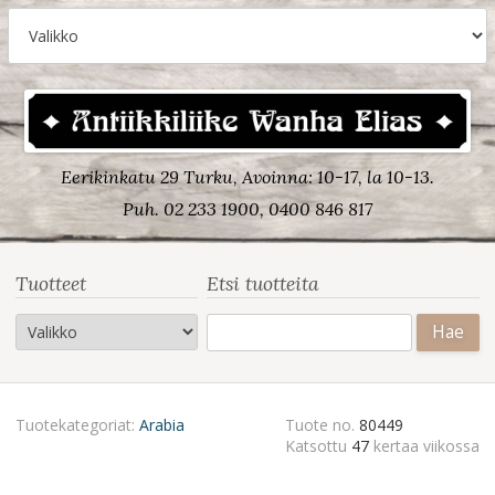
Eerikinkatu 29 Turku, Avoinna: 10-17, la 10-13.
Puh. 02 233 1900, 0400 846 817
Tuotteet
Etsi tuotteita
Haku:
Tuotekategoriat:
Arabia
Tuote no.
80449
Katsottu
47
kertaa viikossa