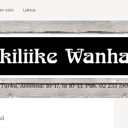
ien osto
Luksus
Turku, Avoinna: 10-17, la 10-13.
Puh. 02 233 190
sä