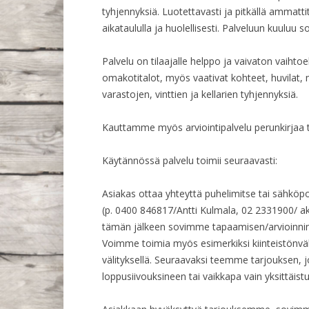
tyhjennyksiä. Luotettavasti ja pitkällä ammatti
aikataululla ja huolellisesti. Palveluun kuuluu
Palvelu on tilaajalle helppo ja vaivaton vaiht
omakotitalot, myös vaativat kohteet, huvilat,
varastojen, vinttien ja kellarien tyhjennyksiä.
Kauttamme myös arviointipalvelu perunkirjaa t
Käytännössä palvelu toimii seuraavasti:
Asiakas ottaa yhteyttä puhelimitse tai sähköpo
(p. 0400 846817/Antti Kulmala, 02 2331900/
a
tämän jälkeen sovimme tapaamisen/arvioinnin 
Voimme toimia myös esimerkiksi kiinteistönväl
välityksellä. Seuraavaksi teemme tarjouksen, 
loppusiivouksineen tai vaikkapa vain yksittäistu