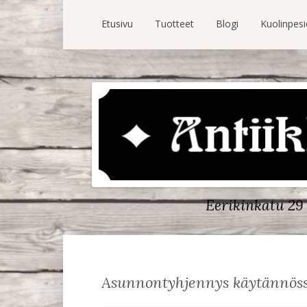
Etusivu
Tuotteet
Blogi
Kuolinpes
Eerikinkatu 29 
Asunnontyhjennys käytännös