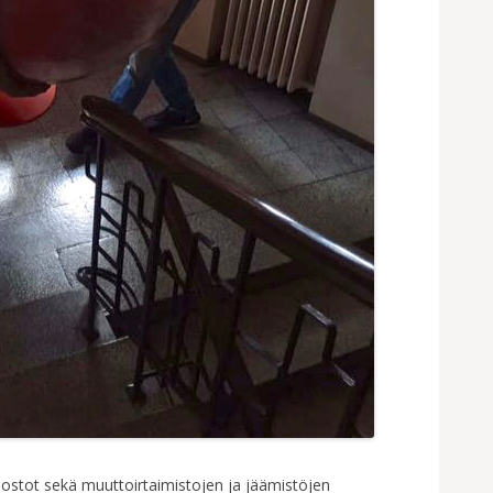
n ostot sekä muuttoirtaimistojen ja jäämistöjen