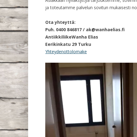
Asiakkaan hyväksyttyä tarjouksemme, sovimm
ja toteutamme palvelun sovitun mukaisesti nopea
Ota yhteyttä:
Puh. 0400 846817 / a
k@wanhaelias.fi
AntiikkiliikeWanha Elias
Eerikinkatu 29 Turku
Yhteydenottolomake
Videotoistin