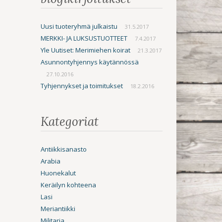
Uusi tuoteryhmä julkaistu
31.5.2017
MERKKI- JA LUKSUSTUOTTEET
7.4.2017
Yle Uutiset: Merimiehen koirat
21.3.2017
Asunnontyhjennys käytännössä
27.10.2016
Tyhjennykset ja toimitukset
18.2.2016
Kategoriat
Antiikkisanasto
Arabia
Huonekalut
Keräilyn kohteena
Lasi
Meriantiikki
Militaria