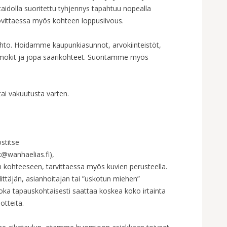
taidolla suoritettu tyhjennys tapahtuu nopealla
 sovittaessa myös kohteen loppusiivous.
oehto. Hoidamme kaupunkiasunnot, arvokiinteistöt,
 mökit ja jopa saarikohteet. Suoritamme myös
ai vakuutusta varten.
stitse
k@wanhaelias.fi
),
kohteeseen, tarvittaessa myös kuvien perusteella.
ittäjän, asianhoitajan tai ”uskotun miehen”
joka tapauskohtaisesti saattaa koskea koko irtainta
otteita.