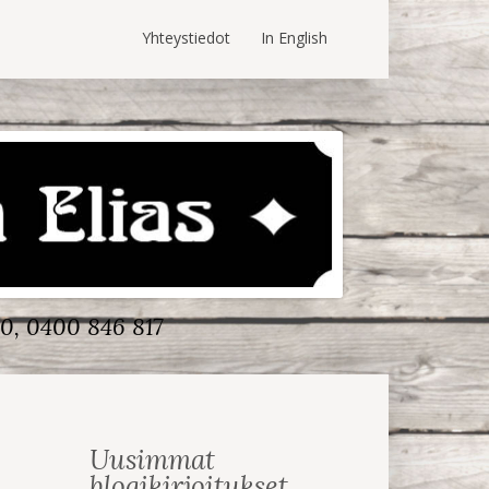
Yhteystiedot
In English
0, 0400 846 817
Uusimmat
blogikirjoitukset