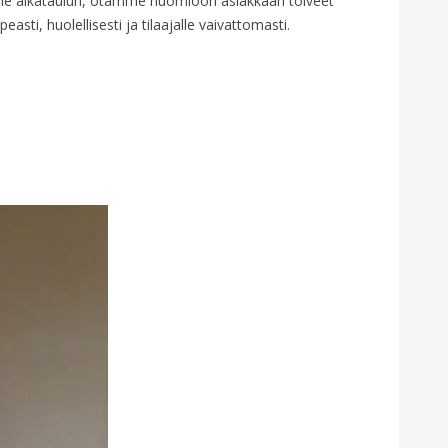
e aikataulun, otamme huomioon asiakkaan toiveet
sti, huolellisesti ja tilaajalle vaivattomasti.