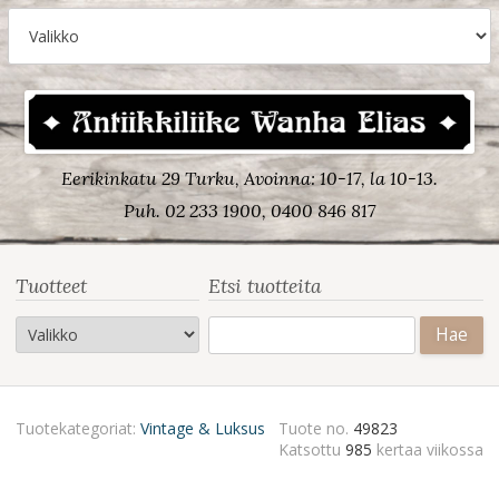
Eerikinkatu 29 Turku, Avoinna: 10-17, la 10-13.
Puh. 02 233 1900, 0400 846 817
Tuotteet
Etsi tuotteita
Haku:
Tuotekategoriat:
Vintage & Luksus
Tuote no.
49823
Katsottu
985
kertaa viikossa