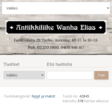
Eerikinkatu 29 Turku, Avoinna: 10-17, la 10-13.
Puh. 02 233 1900, 0400 846 817
Tuotteet
Etsi tuotteita
Haku:
Tuotekategoriat:
Ryijyt ja matot
Tuote no.
42845
Katsottu
378
kertaa viikossa