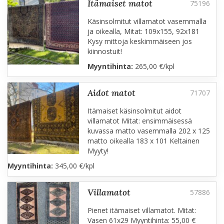
itämaiset matot
Käsinsolmitut villamatot vasemmalla
ja oikealla, Mitat: 109x155, 92x181
Kysy mittoja keskimmäiseen jos
kiinnostuit!
Myyntihinta:
265,00 €/kpl
aidot matot
Itämaiset käsinsolmitut aidot
villamatot Mitat: ensimmäisessä
kuvassa matto vasemmalla 202 x 125
matto oikealla 183 x 101 Keltainen
Myyty!
Myyntihinta:
345,00 €/kpl
villamatot
Pienet itämaiset villamatot. Mitat:
Vasen 61x29 Myyntihinta: 55,00 €