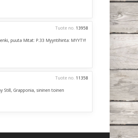
Tuote no.
13958
enki, puuta Mitat: P.33 Myyntihinta: MYYTY!
Tuote no.
11358
 Still, Grapponia, sininen toinen