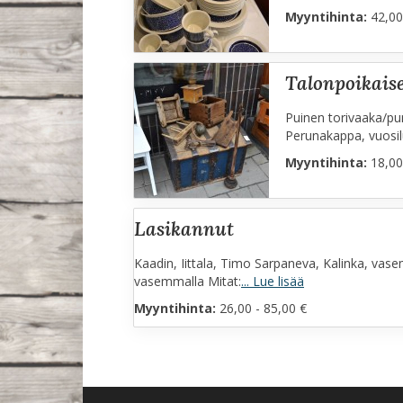
Myyntihinta:
42,00
talonpoikais
Puinen torivaaka/pun
Perunakappa, vuosil
Myyntihinta:
18,00
lasikannut
Kaadin, Iittala, Timo Sarpaneva, Kalinka, vase
vasemmalla Mitat:
... Lue lisää
Myyntihinta:
26,00 - 85,00 €