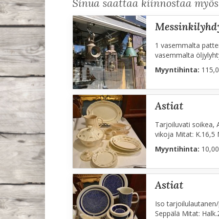
Sinua saattaa kiinnostaa myö
messinkilyh
1 vasemmalta patteri
vasemmalta öljylyht
Myyntihinta:
115,0
astiat
Tarjoiluvati soikea,
vikoja Mitat: K.16,5
Myyntihinta:
10,00
astiat
Iso tarjoilulautanen/
Seppälä Mitat: Halk.