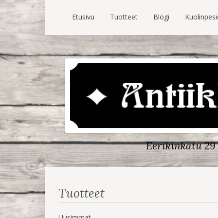
Etusivu
Tuotteet
Blogi
Kuolinpes
Eerikinkatu 29 
Tuotteet
Uusimmat