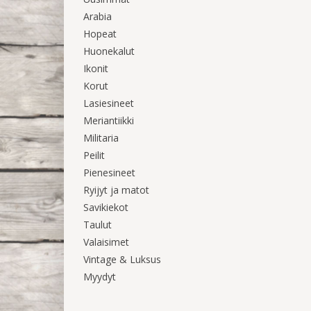
Arabia
Hopeat
Huonekalut
Ikonit
Korut
Lasiesineet
Meriantiikki
Militaria
Peilit
Pienesineet
Ryijyt ja matot
Savikiekot
Taulut
Valaisimet
Vintage & Luksus
Myydyt