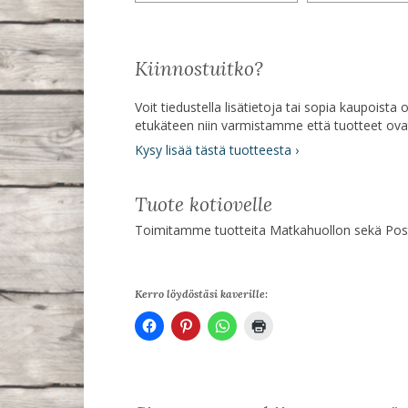
Kiinnostuitko?
Voit tiedustella lisätietoja tai sopia kaupoist
etukäteen niin varmistamme että tuotteet ov
Kysy lisää tästä tuotteesta ›
Tuote kotiovelle
Toimitamme tuotteita Matkahuollon sekä Posti
Kerro löydöstäsi kaverille: