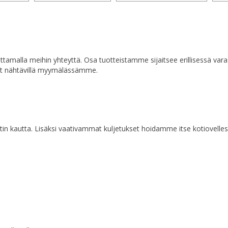
a ottamalla meihin yhteyttä. Osa tuotteistamme sijaitsee erillisessä va
at nähtävillä myymälässämme.
n kautta. Lisäksi vaativammat kuljetukset hoidamme itse kotiovelles