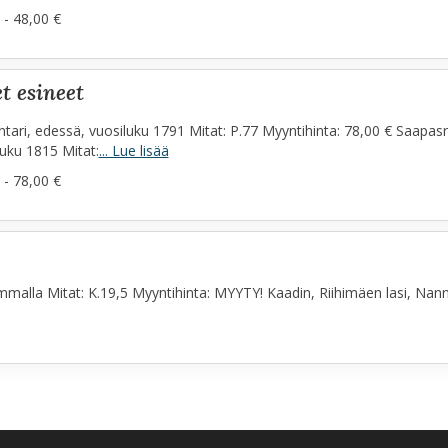
 - 48,00 €
et esineet
tari, edessä, vuosiluku 1791 Mitat: P.77 Myyntihinta: 78,00 € Saapasr
uku 1815 Mitat:
... Lue lisää
 - 78,00 €
mmalla Mitat: K.19,5 Myyntihinta: MYYTY! Kaadin, Riihimäen lasi, Nanny