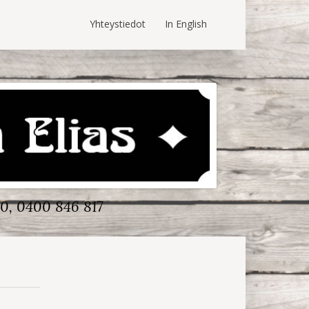
Yhteystiedot
In English
0, 0400 846 817