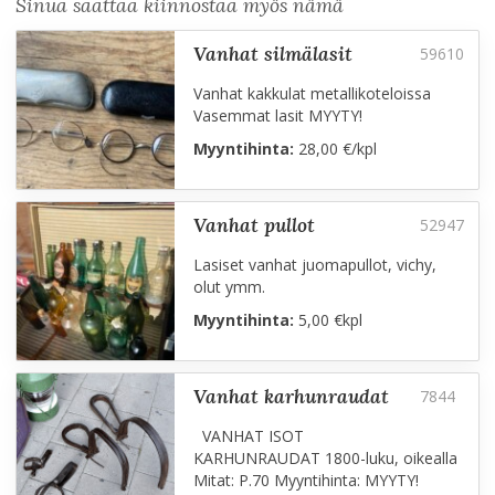
Sinua saattaa kiinnostaa myös nämä
vanhat silmälasit
Vanhat kakkulat metallikoteloissa
Vasemmat lasit MYYTY!
Myyntihinta:
28,00 €/kpl
vanhat pullot
Lasiset vanhat juomapullot, vichy,
olut ymm.
Myyntihinta:
5,00 €kpl
vanhat karhunraudat
VANHAT ISOT
KARHUNRAUDAT 1800-luku, oikealla
Mitat: P.70 Myyntihinta: MYYTY!