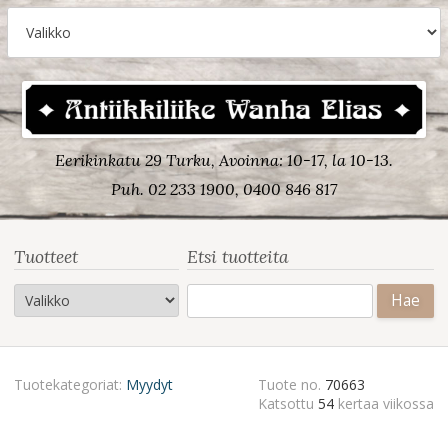
Eerikinkatu 29 Turku, Avoinna: 10-17, la 10-13.
Puh. 02 233 1900, 0400 846 817
Tuotteet
Etsi tuotteita
Haku:
Tuotekategoriat:
Myydyt
Tuote no.
70663
Katsottu
54
kertaa viikossa