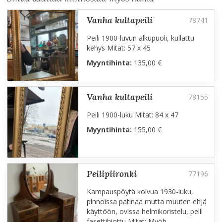
vanha kultapeili
Peili 1900-luvun alkupuoli, kullattu
kehys Mitat: 57 x 45
Myyntihinta:
135,00 €
vanha kultapeili
Peili 1900-luku Mitat: 84 x 47
Myyntihinta:
155,00 €
peilipiironki
Kampauspöytä koivua 1930-luku,
pinnoissa patinaa mutta muuten ehjä
käyttöön, ovissa helmikoristelu, peili
fasettihiottu Mitat: Myöh.