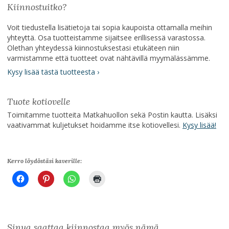
Kiinnostuitko?
Voit tiedustella lisätietoja tai sopia kaupoista ottamalla meihin
yhteyttä. Osa tuotteistamme sijaitsee erillisessä varastossa.
Olethan yhteydessä kiinnostuksestasi etukäteen niin
varmistamme että tuotteet ovat nähtävillä myymälässämme.
Kysy lisää tästä tuotteesta ›
Tuote kotiovelle
Toimitamme tuotteita Matkahuollon sekä Postin kautta. Lisäksi
vaativammat kuljetukset hoidamme itse kotiovellesi.
Kysy lisää!
Kerro löydöstäsi kaverille:
Sinua saattaa kiinnostaa myös nämä