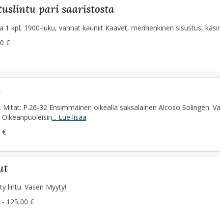
uslintu pari saaristosta
 1 kpl, 1900-luku, vanhat kauniit Kaavet, merihenkinen sisustus, käsin
0 €
l
l. Mitat: P.26-32 Ensimmäinen oikealla saksalainen Alcoso Solingen. V
 Oikeanpuoleisin
... Lue lisää
 €
ut
ty lintu. Vasen Myyty!
 - 125,00 €