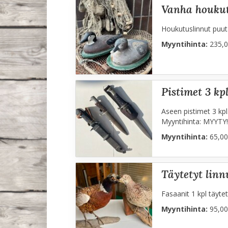
vanha houkut
Houkutuslinnut puuta
Myyntihinta:
235,0
pistimet 3 kp
Aseen pistimet 3 kp
Myyntihinta: MYYTY!
Myyntihinta:
65,00
täytetyt linn
Fasaanit 1 kpl täytet
Myyntihinta:
95,00