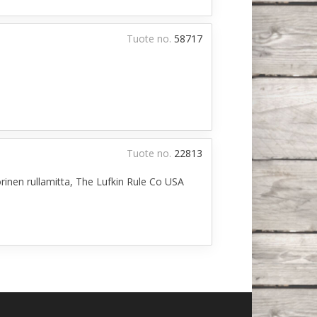
Tuote no.
58717
Tuote no.
22813
inen rullamitta, The Lufkin Rule Co USA