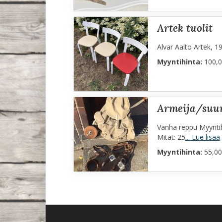
artek tuolit
Alvar Aalto Artek, 19
Myyntihinta:
100,0
armeija/suu
Vanha reppu Myyntih
Mitat: 25
... Lue lisää
Myyntihinta:
55,00