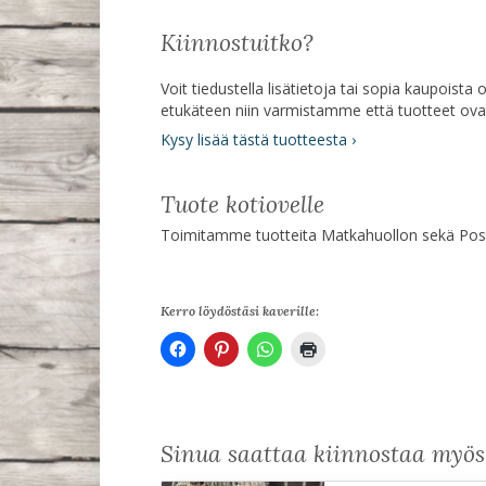
Kiinnostuitko?
Voit tiedustella lisätietoja tai sopia kaupoist
etukäteen niin varmistamme että tuotteet ov
Kysy lisää tästä tuotteesta ›
Tuote kotiovelle
Toimitamme tuotteita Matkahuollon sekä Posti
Kerro löydöstäsi kaverille:
Sinua saattaa kiinnostaa myö