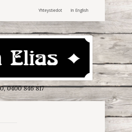
Yhteystiedot
In English
0, 0400 846 817