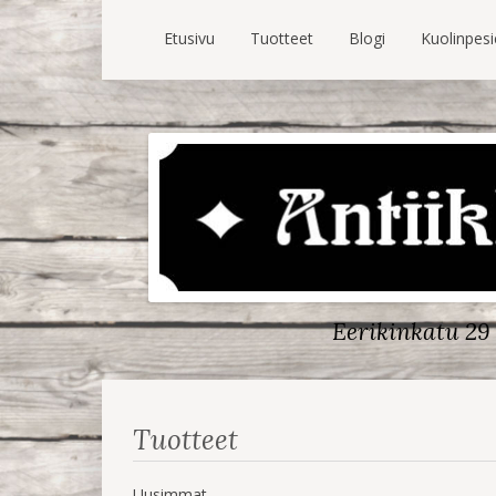
Etusivu
Tuotteet
Blogi
Kuolinpes
Eerikinkatu 29 
Tuotteet
Uusimmat