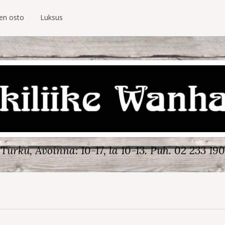
ien osto
Luksus
Turku, Avoinna: 10-17, la 10-13.
Puh. 02 233 190