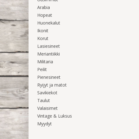
Arabia
Hopeat
Huonekalut
Ikonit
Korut
Lasiesineet
Meriantiikki
Militaria
Peilit
Pienesineet
Ryijyt ja matot
Savikiekot
Taulut
Valaisimet
Vintage & Luksus
Myydyt