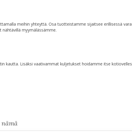
a ottamalla meihin yhteyttä. Osa tuotteistamme sijaitsee erillisessä va
at nähtävillä myymälässämme.
n kautta. Lisäksi vaativammat kuljetukset hoidamme itse kotiovelles
s nämä