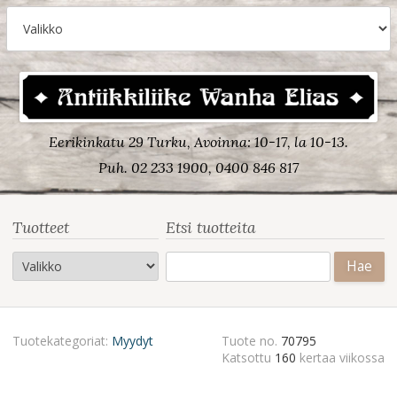
Eerikinkatu 29 Turku, Avoinna: 10-17, la 10-13.
Puh. 02 233 1900, 0400 846 817
Tuotteet
Etsi tuotteita
Haku:
Tuotekategoriat:
Myydyt
Tuote no.
70795
Katsottu
160
kertaa viikossa