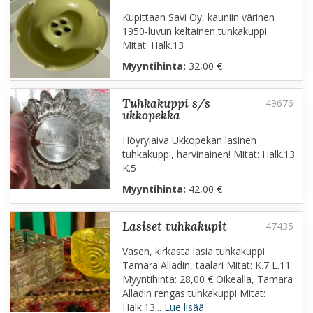
Kupittaan Savi Oy, kauniin värinen
1950-luvun keltainen tuhkakuppi
Mitat: Halk.13
Myyntihinta:
32,00 €
tuhkakuppi s/s
ukkopekka
Höyrylaiva Ukkopekan lasinen
tuhkakuppi, harvinainen! Mitat: Halk.13
K.5
Myyntihinta:
42,00 €
lasiset tuhkakupit
Vasen, kirkasta lasia tuhkakuppi
Tamara Alladin, taalari Mitat: K.7 L.11
Myyntihinta: 28,00 € Oikealla, Tamara
Alladin rengas tuhkakuppi Mitat:
Halk.13
... Lue lisää