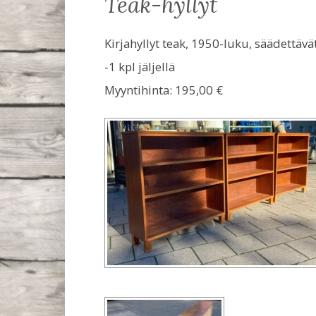
teak-hyllyt
Kirjahyllyt teak, 1950-luku, säädettävät
-1 kpl jäljellä
Myyntihinta:
195,00 €