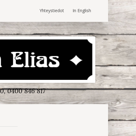
Yhteystiedot
In English
0, 0400 846 817