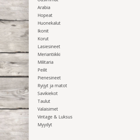
Arabia
Hopeat
Huonekalut
Ikonit
Korut
Lasiesineet
Meriantiikki
Militaria
Peilit
Pienesineet
Ryijyt ja matot
Savikiekot
Taulut
Valaisimet
Vintage & Luksus
Myydyt