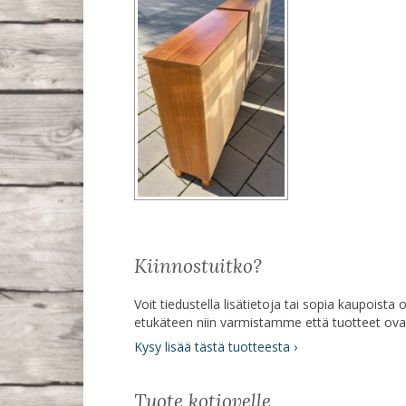
Kiinnostuitko?
Voit tiedustella lisätietoja tai sopia kaupoist
etukäteen niin varmistamme että tuotteet ov
Kysy lisää tästä tuotteesta ›
Tuote kotiovelle