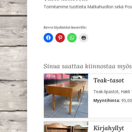
Toimitamme tuotteita Matkahuollon sekä Posti
Kerro löydöstäsi kaverille:
Sinua saattaa kiinnostaa myö
teak-tasot
Teak-lipastot, Häkli 
Myyntihinta:
95,00
kirjahyllyt