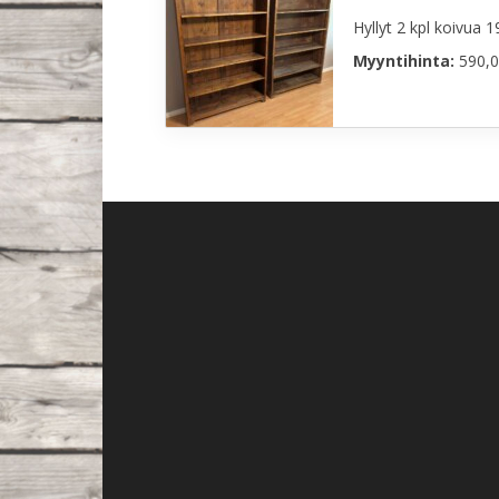
Hyllyt 2 kpl koivua 1
Myyntihinta:
590,0