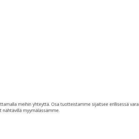
a ottamalla meihin yhteyttä. Osa tuotteistamme sijaitsee erillisessä va
at nähtävillä myymälässämme.