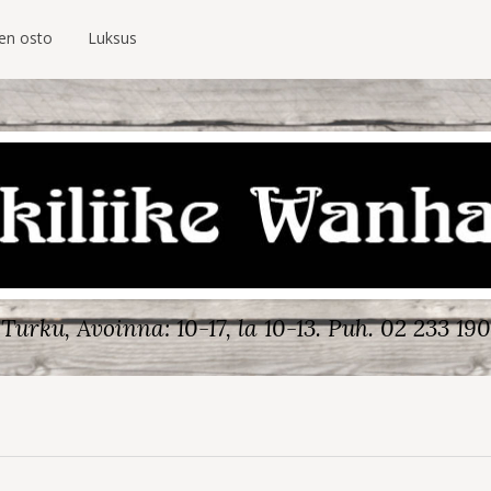
ien osto
Luksus
Turku, Avoinna: 10-17, la 10-13.
Puh. 02 233 190