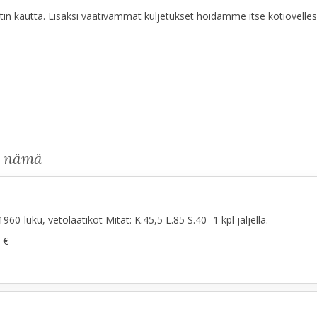
n kautta. Lisäksi vaativammat kuljetukset hoidamme itse kotiovelles
s nämä
1960-luku, vetolaatikot Mitat: K.45,5 L.85 S.40 -1 kpl jäljellä.
 €