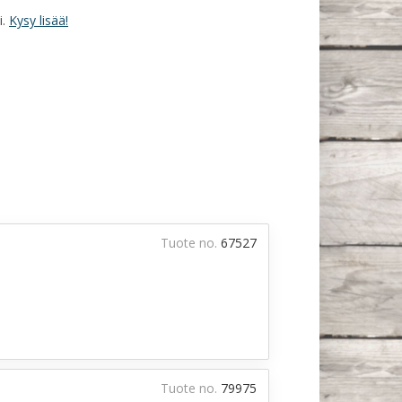
i.
Kysy lisää!
Tuote no.
67527
Tuote no.
79975