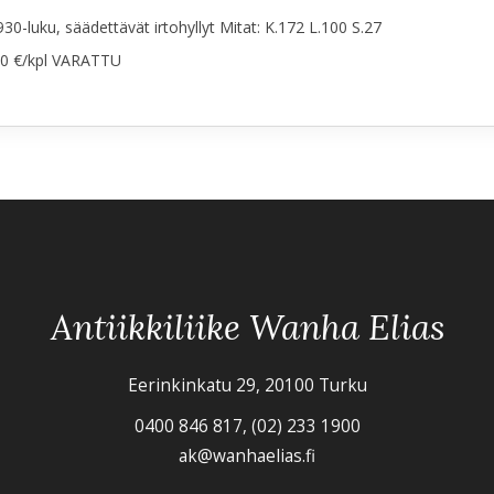
930-luku, säädettävät irtohyllyt Mitat: K.172 L.100 S.27
0 €/kpl VARATTU
Antiikkiliike Wanha Elias
Eerinkinkatu 29, 20100 Turku
0400 846 817, (02) 233 1900
ak@wanhaelias.fi