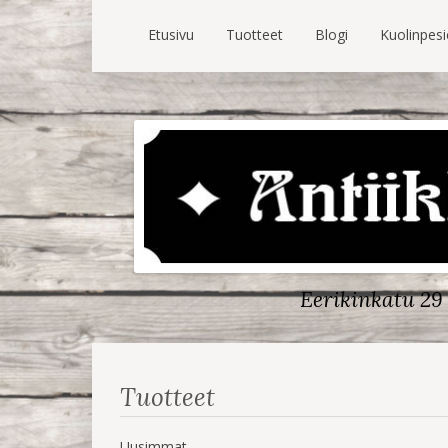
Etusivu
Tuotteet
Blogi
Kuolinpes
Eerikinkatu 29 
Tuotteet
Uusimmat