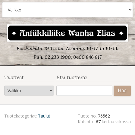
Eerikinkatu 29 Turku, Avoinna: 10-17, la 10-13.
Puh. 02 233 1900, 0400 846 817
Tuotteet
Etsi tuotteita
Haku:
Tuotekategoriat:
Taulut
Tuote no.
76562
Katsottu
67
kertaa viikossa