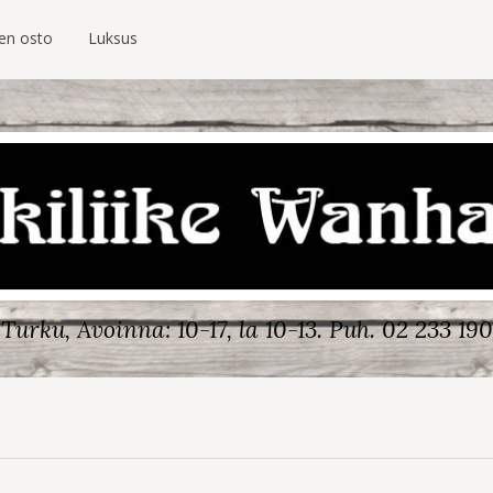
ien osto
Luksus
Turku, Avoinna: 10-17, la 10-13.
Puh. 02 233 190