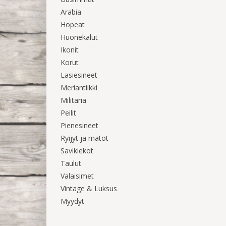
Arabia
Hopeat
Huonekalut
Ikonit
Korut
Lasiesineet
Meriantiikki
Militaria
Peilit
Pienesineet
Ryijyt ja matot
Savikiekot
Taulut
Valaisimet
Vintage & Luksus
Myydyt