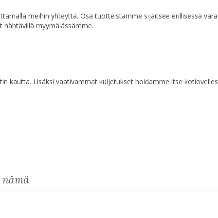
a ottamalla meihin yhteyttä. Osa tuotteistamme sijaitsee erillisessä va
at nähtävillä myymälässämme.
n kautta. Lisäksi vaativammat kuljetukset hoidamme itse kotiovelles
s nämä