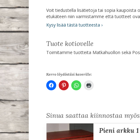
Voit tiedustella lisätietoja tai sopia kaupoist
etukäteen niin varmistamme että tuotteet ov
Kysy lisää tästä tuotteesta ›
Tuote kotiovelle
Toimitamme tuotteita Matkahuollon sekä Posti
Kerro löydöstäsi kaverille:
Sinua saattaa kiinnostaa myö
pieni arkku 1