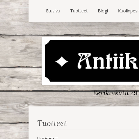
Etusivu
Tuotteet
Blogi
Kuolinpes
Eerikinkatu 29 
Tuotteet
Uusimmat