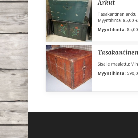
arkut
Tasakantinen arkku 1
Myyntihinta: 85,00 €
Myyntihinta:
85,00
tasakantine
Sisälle maalattu: Vi
Myyntihinta:
590,0