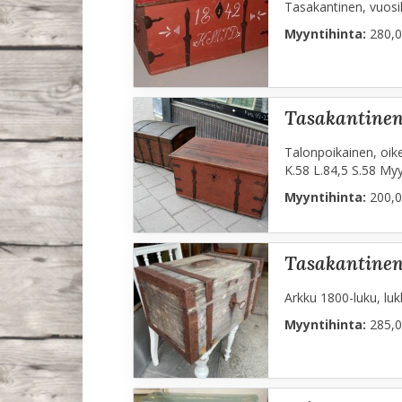
Tasakantinen, vuosil
Myyntihinta:
280,0
tasakantine
Talonpoikainen, oik
K.58 L.84,5 S.58 Myy
Myyntihinta:
200,0
tasakantine
Arkku 1800-luku, lukk
Myyntihinta:
285,0