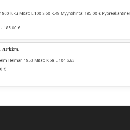
800-luku Mitat: L.100 S.60 K.48 Myyntihinta: 185,00 € Pyöreäkantinen
 - 185,00 €
n arkku
lhelm Helman 1853 Mitat: K.58 L.104 S.63
0 €