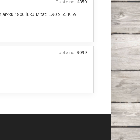
Tuote no.
48501
 arkku 1800-luku Mitat: L.90 S.55 K.59
Tuote no.
3099