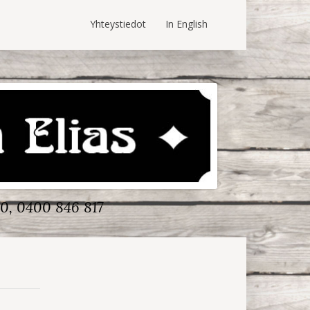
Yhteystiedot
In English
0, 0400 846 817