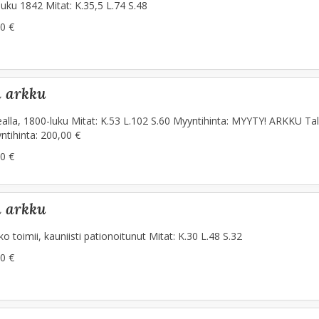
uku 1842 Mitat: K.35,5 L.74 S.48
0 €
n arkku
ealla, 1800-luku Mitat: K.53 L.102 S.60 Myyntihinta: MYYTY! ARKKU Ta
ntihinta: 200,00 €
0 €
n arkku
o toimii, kauniisti pationoitunut Mitat: K.30 L.48 S.32
0 €