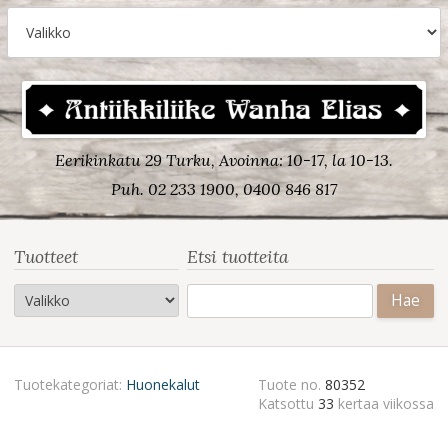
Eerikinkatu 29 Turku, Avoinna: 10-17, la 10-13.
Puh. 02 233 1900, 0400 846 817
Tuotteet
Etsi tuotteita
Haku:
Tuotekategoriat:
Huonekalut
Tuote no.
80352
Katsottu
33
kertaa viikossa