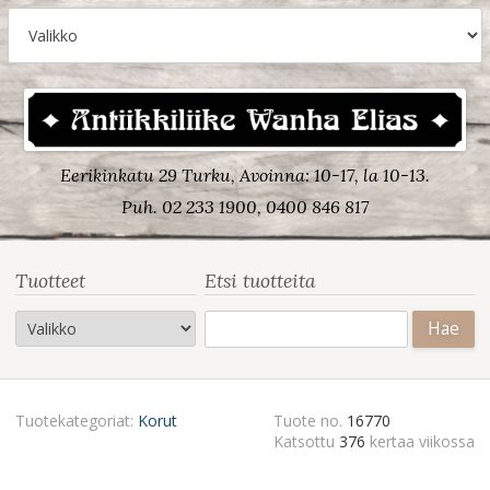
Eerikinkatu 29 Turku, Avoinna: 10-17, la 10-13.
Puh. 02 233 1900, 0400 846 817
Tuotteet
Etsi tuotteita
Haku:
Tuotekategoriat:
Korut
Tuote no.
16770
Katsottu
376
kertaa viikossa