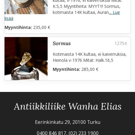
kultaa, v-1976, ei kaiverruksia Mitat:
K.5,5 Myyntihinta: MYYTY! Sormus,
kotimaista 14K kultaa, Auran
... Lue
lisää
Myyntihinta:
235,00 €
sormus
Kotimaista 14K kultaa, ei kaiverruksia,
Heinola v-1976 Mitat: Halk.16,5
Myyntihinta:
285,00 €
Antiikkiliike Wanha Elias
Eerinkinkatu 29, 20100 Turku
0400 846 817, (02) 233 1900