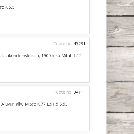
t: K.5,5
Tuote no.
45231
la, ikoni kehyksissä, 1900-luku Mitat: L.15
Tuote no.
3411
-luvun alku Mitat: K.77 L.91,5 S.53