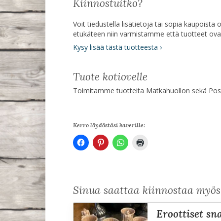
Kiinnostuitko?
Voit tiedustella lisätietoja tai sopia kaupoist
etukäteen niin varmistamme että tuotteet ov
Kysy lisää tästä tuotteesta ›
Tuote kotiovelle
Toimitamme tuotteita Matkahuollon sekä Posti
Kerro löydöstäsi kaverille:
Sinua saattaa kiinnostaa myö
eroottiset s