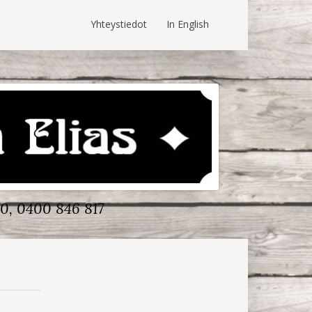
Yhteystiedot
In English
0, 0400 846 817