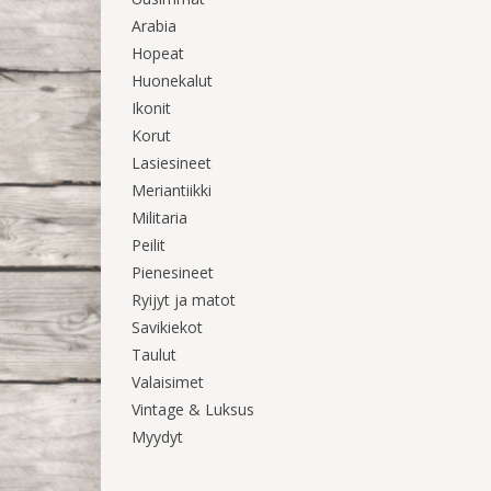
Arabia
Hopeat
Huonekalut
Ikonit
Korut
Lasiesineet
Meriantiikki
Militaria
Peilit
Pienesineet
Ryijyt ja matot
Savikiekot
Taulut
Valaisimet
Vintage & Luksus
Myydyt