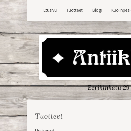
Etusivu
Tuotteet
Blogi
Kuolinpes
Eerikinkatu 29 
Tuotteet
Uusimmat