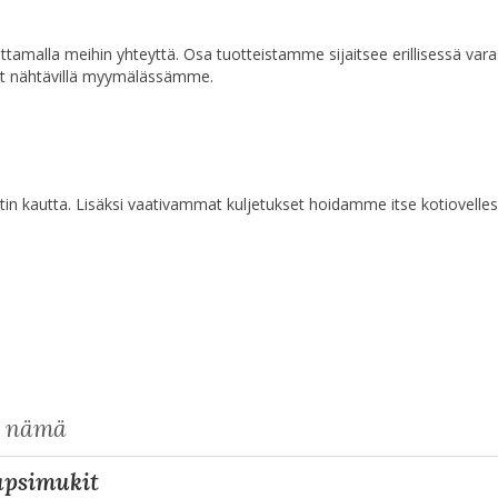
a ottamalla meihin yhteyttä. Osa tuotteistamme sijaitsee erillisessä va
at nähtävillä myymälässämme.
n kautta. Lisäksi vaativammat kuljetukset hoidamme itse kotiovelles
s nämä
napsimukit