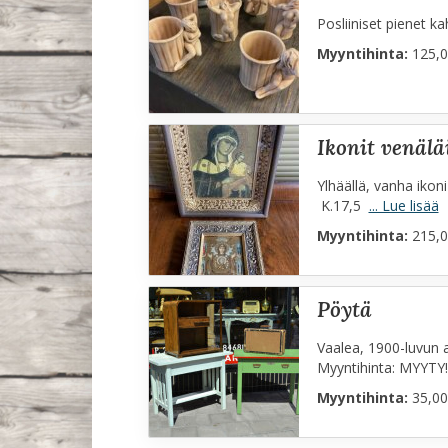
Posliiniset pienet ka
Myyntihinta:
125,0
ikonit venälä
Ylhäällä, vanha ikon
K.17,5
... Lue lisää
Myyntihinta:
215,0
pöytä
Vaalea, 1900-luvun a
Myyntihinta: MYYT
Myyntihinta:
35,00