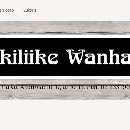
ien osto
Luksus
Turku, Avoinna: 10-17, la 10-13.
Puh. 02 233 190