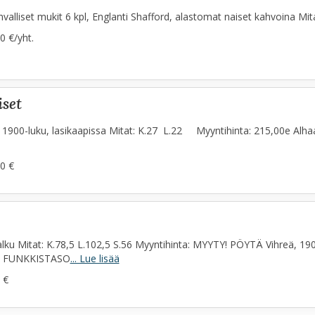
hvalliset mukit 6 kpl, Englanti Shafford, alastomat naiset kahvoina Mita
0 €/yht.
iset
i 1900-luku, lasikaapissa Mitat: K.27 L.22 Myyntihinta: 215,00e Alhaal
0 €
lku Mitat: K.78,5 L.102,5 S.56 Myyntihinta: MYYTY! PÖYTÄ Vihreä, 1900
Y! FUNKKISTASO
... Lue lisää
 €