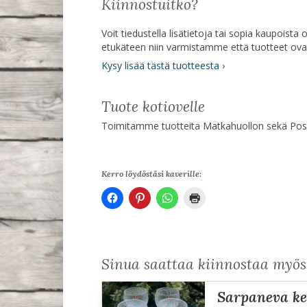
Kiinnostuitko?
Voit tiedustella lisätietoja tai sopia kaupoist
etukäteen niin varmistamme että tuotteet ov
Kysy lisää tästä tuotteesta ›
Tuote kotiovelle
Toimitamme tuotteita Matkahuollon sekä Posti
Kerro löydöstäsi kaverille:
Sinua saattaa kiinnostaa myö
sarpaneva ke