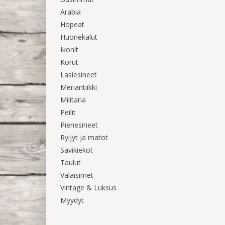
Arabia
Hopeat
Huonekalut
Ikonit
Korut
Lasiesineet
Meriantiikki
Militaria
Peilit
Pienesineet
Ryijyt ja matot
Savikiekot
Taulut
Valaisimet
Vintage & Luksus
Myydyt