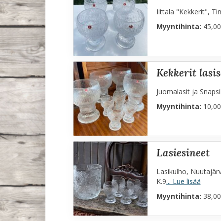
Iittala "Kekkerit", T
Myyntihinta:
45,00
kekkerit lasi
Juomalasit ja Snapsil
Myyntihinta:
10,00
lasiesineet
Lasikulho, Nuutajärv
K.9
... Lue lisää
Myyntihinta:
38,00