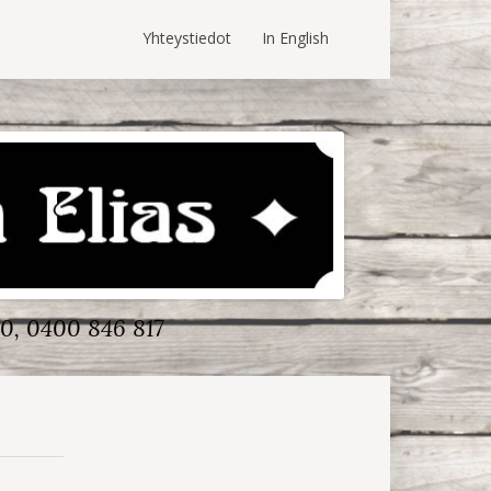
Yhteystiedot
In English
0, 0400 846 817