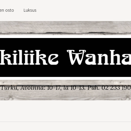
ien osto
Luksus
Turku, Avoinna: 10-17, la 10-13.
Puh. 02 233 190