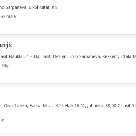
imo Sarpaneva, 6 kpl Mitat: K.8
 €/ rasia
sarja
asit Naukku, 4 +4 kpl lasit. Design Timo Sarpaneva, Kekkerit, Iittala M
 €/kpl
i, Oiva Toikka, Fauna Mitat: K.16 Halk.16 Myyntihinta: 38,00 € Lasit 5 k
 €