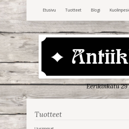
Etusivu
Tuotteet
Blogi
Kuolinpes
Eerikinkatu 29 
Tuotteet
Uusimmat