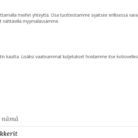
a ottamalla meihin yhteyttä. Osa tuotteistamme sijaitsee erillisessä va
at nähtävillä myymälässämme.
n kautta. Lisäksi vaativammat kuljetukset hoidamme itse kotiovelles
s nämä
kkerit