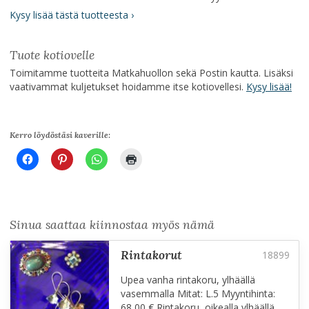
Kysy lisää tästä tuotteesta ›
Tuote kotiovelle
Toimitamme tuotteita Matkahuollon sekä Postin kautta. Lisäksi
vaativammat kuljetukset hoidamme itse kotiovellesi.
Kysy lisää!
Kerro löydöstäsi kaverille:
Sinua saattaa kiinnostaa myös nämä
rintakorut
Upea vanha rintakoru, ylhäällä
vasemmalla Mitat: L.5 Myyntihinta:
68,00 € Rintakoru, oikealla ylhäällä