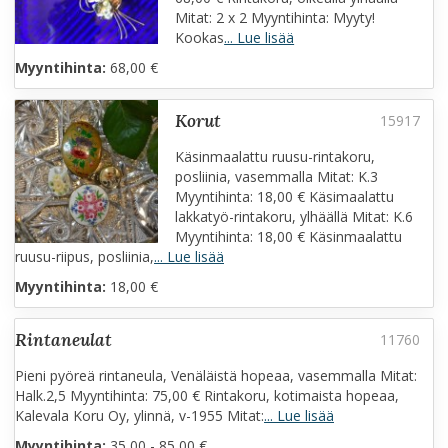
Mitat: 2 x 2 Myyntihinta: Myyty!
Kookas
... Lue lisää
Myyntihinta:
68,00 €
korut
Käsinmaalattu ruusu-rintakoru,
posliinia, vasemmalla Mitat: K.3
Myyntihinta: 18,00 € Käsimaalattu
lakkatyö-rintakoru, ylhäällä Mitat: K.6
Myyntihinta: 18,00 € Käsinmaalattu
ruusu-riipus, posliinia,
... Lue lisää
Myyntihinta:
18,00 €
rintaneulat
Pieni pyöreä rintaneula, Venäläistä hopeaa, vasemmalla Mitat:
Halk.2,5 Myyntihinta: 75,00 € Rintakoru, kotimaista hopeaa,
Kalevala Koru Oy, ylinnä, v-1955 Mitat:
... Lue lisää
Myyntihinta:
35,00 - 85,00 €