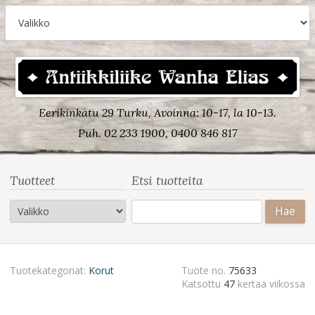
Eerikinkatu 29 Turku, Avoinna: 10-17, la 10-13.
Puh. 02 233 1900, 0400 846 817
Tuotteet
Etsi tuotteita
Haku:
Tuotekategoriat:
Korut
Tuote no.
75633
Katsottu
47
kertaa viikossa