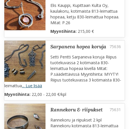
Elis Kauppi, Kupittaan Kulta Oy,
kaulakoru, kotimaista 813-leimattua
hopeaa, ketju 830-leimattua hopeaa.
Mitat: P.26
Myyntihinta:
215,00 €
sarpaneva hopea koruja
Setti Pentti Sarpaneva koruja Riipus
tuotekuvassa 2 kotimaista 830-
leimattua hopeaa kivellä Mitat:
P.säädettävissä Myyntihinta: MYYTY!
Riipus tuotekuvassa 3 kotimaista 830-
leimattua
... Lue lisää
Myyntihinta:
22,00 - 22,00 €/kpl
rannekoru & riipukset
Rannekoru ja riipukset 2 kpl
Rannekoru kotimaista 813-leimattua