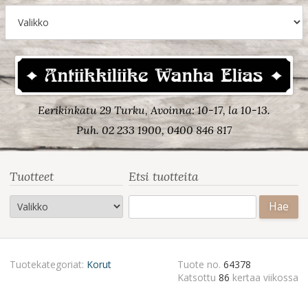
Eerikinkatu 29 Turku, Avoinna: 10-17, la 10-13.
Puh. 02 233 1900, 0400 846 817
Tuotteet
Etsi tuotteita
Haku:
Tuotekategoriat:
Korut
Tuote no.
64378
Katsottu
86
kertaa viikossa