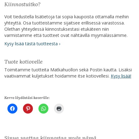
Kiinnostuitko?
Voit tiedustella lisätietoja tai sopia kaupoista ottamalla meihin
yhteyttä. Osa tuotteistamme sijaitsee erillisessä varastossa.
Olethan yhteydessä kiinnostuksestasi etukäteen niin
varmistamme että tuotteet ovat nähtävillä myymälässämme.
Kysy lisää tästä tuotteesta ›
Tuote kotiovelle
Toimitamme tuotteita Matkahuollon sekä Postin kautta. Lisäksi
vaativammat kuljetukset hoidamme itse kotiovellesi.
Kysy lisää!
Kerro löydöstäsi kaverille:
Sinua saattaa kiinnostaa myös nämä