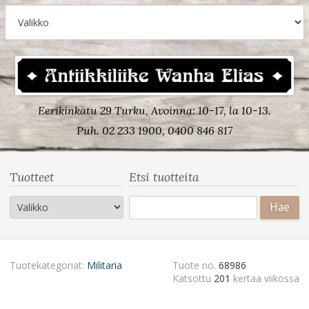
Eerikinkatu 29 Turku, Avoinna: 10-17, la 10-13.
Puh. 02 233 1900, 0400 846 817
Tuotteet
Etsi tuotteita
Haku:
Tuotekategoriat:
Militaria
Tuote no.
68986
Katsottu
201
kertaa viikossa