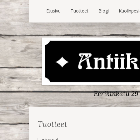
Etusivu
Tuotteet
Blogi
Kuolinpes
Eerikinkatu 29 
Tuotteet
Uusimmat