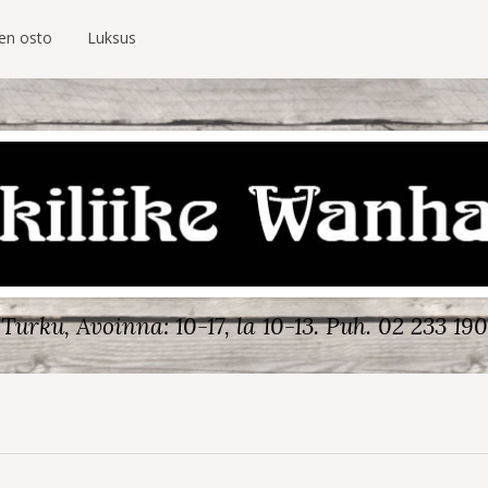
ien osto
Luksus
Turku, Avoinna: 10-17, la 10-13.
Puh. 02 233 190