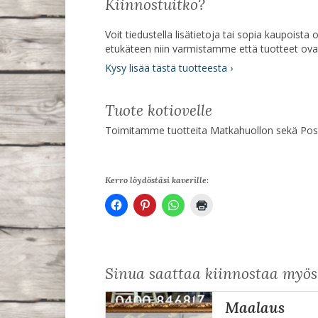
Kiinnostuitko?
Voit tiedustella lisätietoja tai sopia kaupoist
etukäteen niin varmistamme että tuotteet ov
Kysy lisää tästä tuotteesta ›
Tuote kotiovelle
Toimitamme tuotteita Matkahuollon sekä Posti
Kerro löydöstäsi kaverille:
Sinua saattaa kiinnostaa myö
maalaus