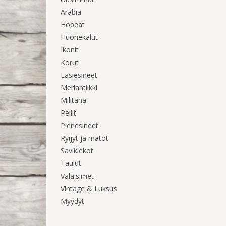
Arabia
Hopeat
Huonekalut
Ikonit
Korut
Lasiesineet
Meriantiikki
Militaria
Peilit
Pienesineet
Ryijyt ja matot
Savikiekot
Taulut
Valaisimet
Vintage & Luksus
Myydyt