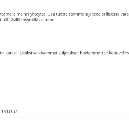
a ottamalla meihin yhteyttä. Osa tuotteistamme sijaitsee erillisessä va
at nähtävillä myymälässämme.
n kautta. Lisäksi vaativammat kuljetukset hoidamme itse kotiovelles
s nämä