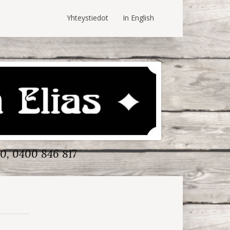
Yhteystiedot
In English
0, 0400 846 817