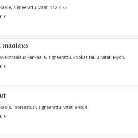
aalle, signeerattu Mitat: 112 x 75
0 €
va maalaus
yvärimaalaus kankaalle, signeerattu, kookas taulu Mitat: Myöh.
0 €
ut
aalle, ”sorsastus”, signeerattu Mitat: 84x64
0 €