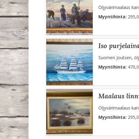
Öljyvärimaalaus kank
Myyntihinta:
295,0
iso purjelai
Suomen Joutsen, ölj
Myyntihinta:
470,0
maalaus linn
Öljyvärimaalaus kank
Myyntihinta:
295,0