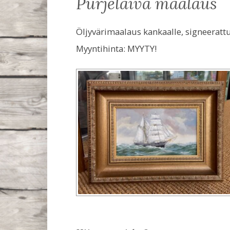
purjelaiva maalaus
Öljyvärimaalaus kankaalle, signeeratt
Myyntihinta:
MYYTY!