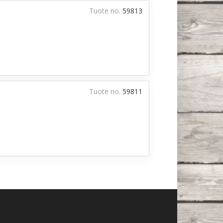
Tuote no.
59813
Tuote no.
59811