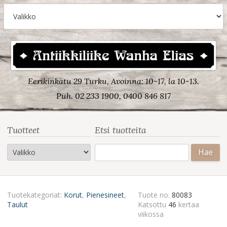
Eerikinkatu 29 Turku, Avoinna: 10-17, la 10-13.
Puh. 02 233 1900, 0400 846 817
Tuotteet
Etsi tuotteita
Haku:
Tuotekategoriat:
Korut
,
Pienesineet
,
Tuote no.
80083
Taulut
Katsottu
46
kertaa
viikossa