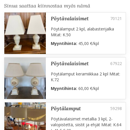
Sinua saattaa kiinnostaa myös nämä
pöytävalaisimet
Pöytälamput 2 kpl, alabasterijalka
Mitat: K.50
Myyntihinta:
45,00 €/kpl
pöytävalaisimet
Pöytälamput keramiikkaa 2 kpl Mitat:
K.72
Myyntihinta:
60,00 €/kpl
pöytälamput
Pöytävalaisimet metallia 3 kpl, 2-
valopistettä, siistit ja ehjät Mitat: K.64