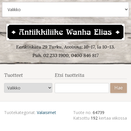
Eerikinkatu 29 Turku, Avoinna: 10-17, la 10-13.
Puh. 02 233 1900, 0400 846 817
Tuotteet
Etsi tuotteita
Haku:
Tuotekategoriat:
Valaisimet
Tuote no.
64739
Katsottu
192
kertaa viikossa