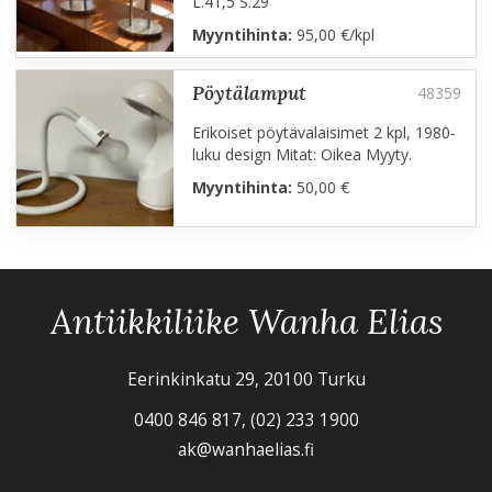
L.41,5 S.29
Myyntihinta:
95,00 €/kpl
pöytälamput
Erikoiset pöytävalaisimet 2 kpl, 1980-
luku design Mitat: Oikea Myyty.
Myyntihinta:
50,00 €
Antiikkiliike Wanha Elias
Eerinkinkatu 29, 20100 Turku
0400 846 817, (02) 233 1900
ak@wanhaelias.fi