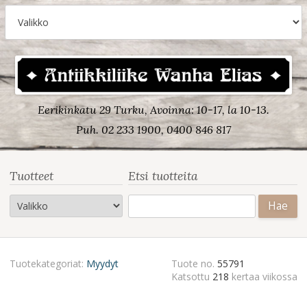
Eerikinkatu 29 Turku, Avoinna: 10-17, la 10-13.
Puh. 02 233 1900, 0400 846 817
Tuotteet
Etsi tuotteita
Haku:
Tuotekategoriat:
Myydyt
Tuote no.
55791
Katsottu
218
kertaa viikossa