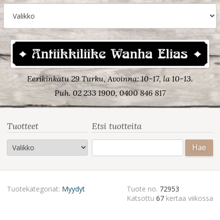
Eerikinkatu 29 Turku, Avoinna: 10-17, la 10-13.
Puh. 02 233 1900, 0400 846 817
Tuotteet
Etsi tuotteita
Haku:
Tuotekategoriat:
Myydyt
Tuote no.
72953
Katsottu
67
kertaa viikossa