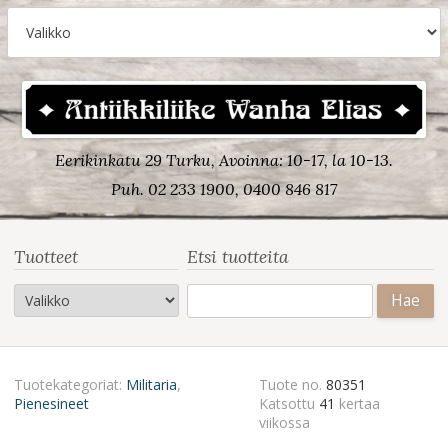
Eerikinkatu 29 Turku, Avoinna: 10-17, la 10-13.
Puh. 02 233 1900, 0400 846 817
Tuotteet
Etsi tuotteita
Haku:
Tuotekategoriat:
Militaria
,
Tuote no.
80351
Pienesineet
Katsottu
41
kertaa
viikossa