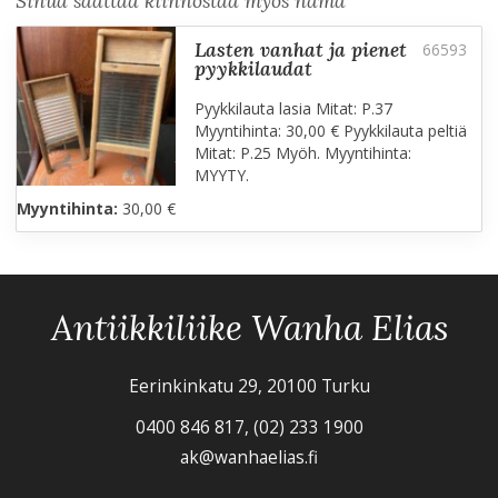
Sinua saattaa kiinnostaa myös nämä
lasten vanhat ja pienet
pyykkilaudat
Pyykkilauta lasia Mitat: P.37
Myyntihinta: 30,00 € Pyykkilauta peltiä
Mitat: P.25 Myöh. Myyntihinta:
MYYTY.
Myyntihinta:
30,00 €
Antiikkiliike Wanha Elias
Eerinkinkatu 29, 20100 Turku
0400 846 817, (02) 233 1900
ak@wanhaelias.fi