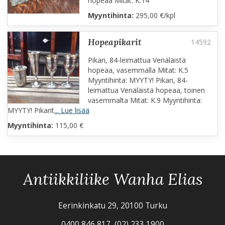
hopeaa Mitat: K.14
Myyntihinta:
295,00 €/kpl
hopeapikarit
Pikari, 84-leimattua Venäläistä
hopeaa, vasemmalla Mitat: K.5
Myyntihinta: MYYTY! Pikari, 84-
leimattua Venäläistä hopeaa, toinen
vasemmalta Mitat: K.9 Myyntihinta:
MYYTY! Pikarit
... Lue lisää
Myyntihinta:
115,00 €
Antiikkiliike Wanha Elias
Eerinkinkatu 29, 20100 Turku
0400 846 817, (02) 233 1900