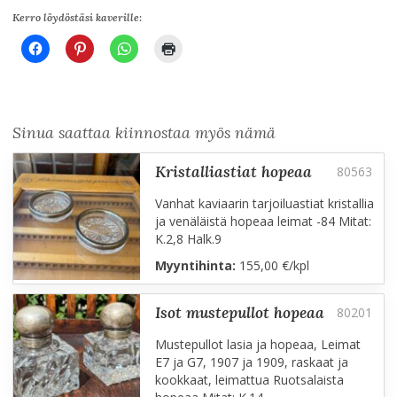
Kerro löydöstäsi kaverille:
Sinua saattaa kiinnostaa myös nämä
kristalliastiat hopeaa
Vanhat kaviaarin tarjoiluastiat kristallia
ja venäläistä hopeaa leimat -84 Mitat:
K.2,8 Halk.9
Myyntihinta:
155,00 €/kpl
isot mustepullot hopeaa
Mustepullot lasia ja hopeaa, Leimat
E7 ja G7, 1907 ja 1909, raskaat ja
kookkaat, leimattua Ruotsalaista