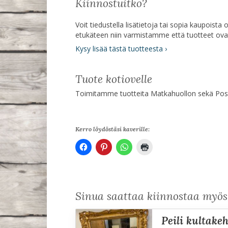
Kiinnostuitko?
Voit tiedustella lisätietoja tai sopia kaupoist
etukäteen niin varmistamme että tuotteet ov
Kysy lisää tästä tuotteesta ›
Tuote kotiovelle
Toimitamme tuotteita Matkahuollon sekä Posti
Kerro löydöstäsi kaverille:
Sinua saattaa kiinnostaa myö
peili kultak