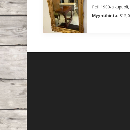
Peili 1900-alkupuoli, 
Myyntihinta:
315,0