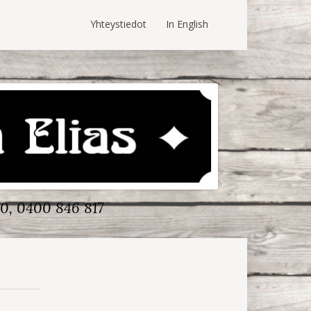
Yhteystiedot
In English
0, 0400 846 817