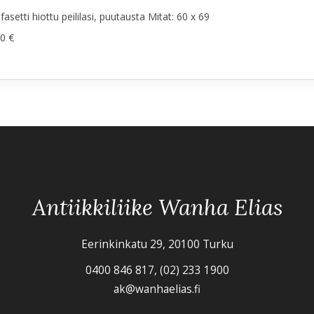
fasetti hiottu peililasi, puutausta Mitat: 60 x 69
0 €
Antiikkiliike Wanha Elias
Eerinkinkatu 29, 20100 Turku
0400 846 817, (02) 233 1900
ak@wanhaelias.fi