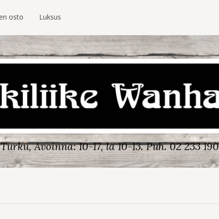
ien osto
Luksus
Turku, Avoinna: 10-17, la 10-13.
Puh. 02 233 190