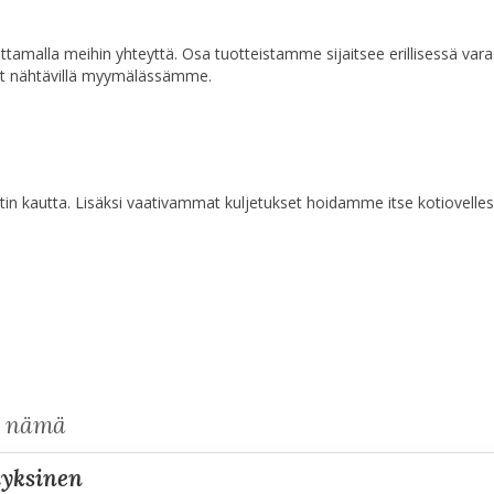
a ottamalla meihin yhteyttä. Osa tuotteistamme sijaitsee erillisessä va
at nähtävillä myymälässämme.
n kautta. Lisäksi vaativammat kuljetukset hoidamme itse kotiovelles
s nämä
ehyksinen