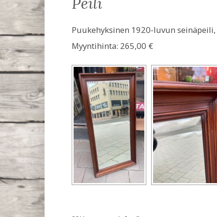
peili
Puukehyksinen 1920-luvun seinäpeili, f
Myyntihinta:
265,00 €