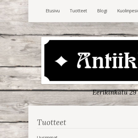
Etusivu
Tuotteet
Blogi
Kuolinpes
Eerikinkatu 29 
Tuotteet
Uusimmat