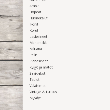
Arabia
Hopeat
Huonekalut
Ikonit
Korut
Lasiesineet
Meriantiikki
Militaria
Peilit
Pienesineet
Ryijyt ja matot
Savikiekot
Taulut
Valaisimet
Vintage & Luksus
Myydyt