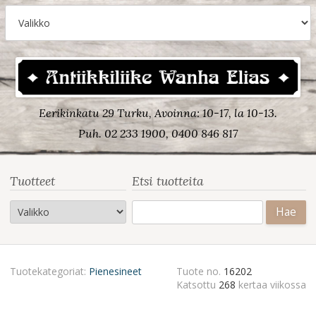
Eerikinkatu 29 Turku, Avoinna: 10-17, la 10-13.
Puh. 02 233 1900, 0400 846 817
Tuotteet
Etsi tuotteita
Haku:
Tuotekategoriat:
Pienesineet
Tuote no.
16202
Katsottu
268
kertaa viikossa