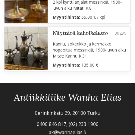
2 kpl kynttilänjalat messinkiä, 1900-
luvun alku Mitat: K.8
Myyntihinta:
55,00 € / kpl
näyttävä kahvikalusto
Kannu, sokerikko ja kermakko
hopeoitua messinkiä, 1900-luvun alku
Mitat: Kannu K.31
Myyntihinta:
135,00 €
Antiikkiliike Wanha Elias
Eerinkinkatu 29, 20100 Turku
0400 846 817, (02) 233 1900
ak@wanhaelias.fi