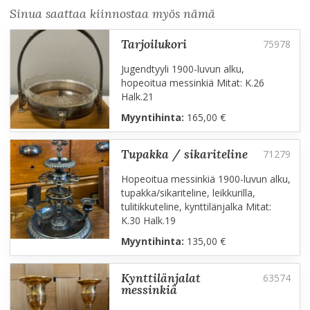
Sinua saattaa kiinnostaa myös nämä
tarjoilukori
Jugendtyyli 1900-luvun alku,
hopeoitua messinkiä Mitat: K.26
Halk.21
Myyntihinta:
165,00 €
tupakka / sikariteline
Hopeoitua messinkiä 1900-luvun alku,
tupakka/sikariteline, leikkurilla,
tulitikkuteline, kynttilänjalka Mitat:
K.30 Halk.19
Myyntihinta:
135,00 €
kynttilänjalat
messinkiä