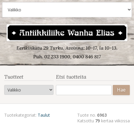
Eerikinkatu 29 Turku, Avoinna: 10-17, la 10-13.
Puh. 02 233 1900, 0400 846 817
Tuotteet
Etsi tuotteita
Haku:
Tuotekategoriat:
Taulut
Tuote no.
6963
Katsottu
79
kertaa viikossa