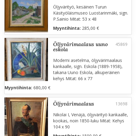
Öljyvärityö, kesäinen Turun
Käsityöläismuseo Luostarinmäki, sign.
P.Sainio Mitat: 53 x 48
Myyntihinta:
285,00 €
öljyvärimaalaus uuno
eskola
Moderni asetelma, öljyvärimaalaus
kankaalle, sign. Eskola (1889-1958),
takana Uuno Eskola, alkuperäinen
kehys Mitat: 66 x 77
Myyntihinta:
680,00 €
öljyvärimaalaus
Nikolai I, Venäjä, öljyvärityö kankaalle,
kookas, noin 1850-luku Mitat: Kehys
104 x 90
Myyntihinta:
1500,00 €