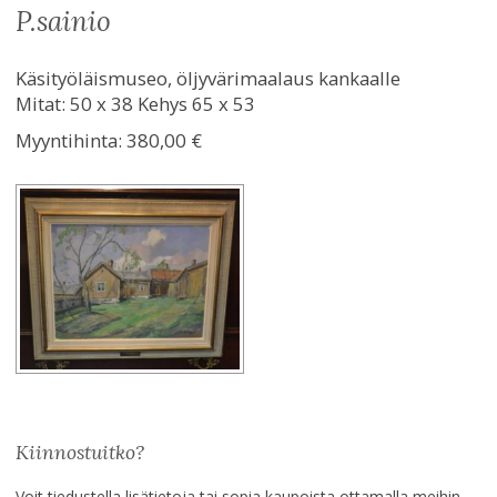
p.sainio
Käsityöläismuseo, öljyvärimaalaus kankaalle
Mitat: 50 x 38 Kehys 65 x 53
Myyntihinta:
380,00 €
Kiinnostuitko?
Voit tiedustella lisätietoja tai sopia kaupoista ottamalla meihin