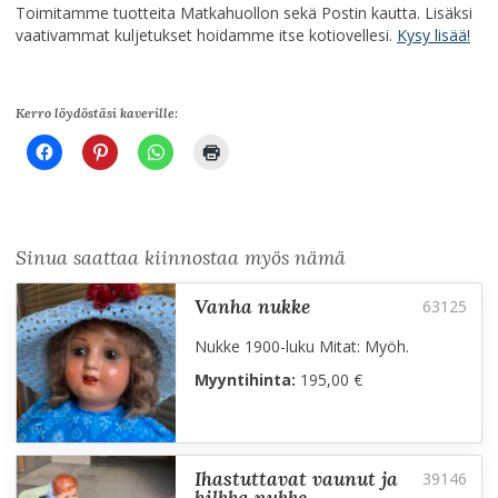
Toimitamme tuotteita Matkahuollon sekä Postin kautta. Lisäksi
vaativammat kuljetukset hoidamme itse kotiovellesi.
Kysy lisää!
Kerro löydöstäsi kaverille:
Sinua saattaa kiinnostaa myös nämä
vanha nukke
Nukke 1900-luku Mitat: Myöh.
Myyntihinta:
195,00 €
ihastuttavat vaunut ja
hilkka nukke