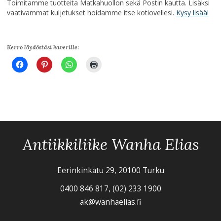
Toimitamme tuotteita Matkahuollon sekä Postin kautta. Lisäksi
vaativammat kuljetukset hoidamme itse kotiovellesi.
Kysy lisää!
Kerro löydöstäsi kaverille:
Antiikkiliike Wanha Elias
Eerinkinkatu 29, 20100 Turku
0400 846 817, (02) 233 1900
ak@wanhaelias.fi