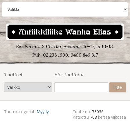
Eerikinkatu 29 Turku, Avoinna: 10-17, la 10-13.
Puh. 02 233 1900, 0400 846 817
Tuotteet
Etsi tuotteita
Haku:
Tuotekategoriat:
Myydyt
Tuote no.
73036
Katsottu
708
kertaa viikossa