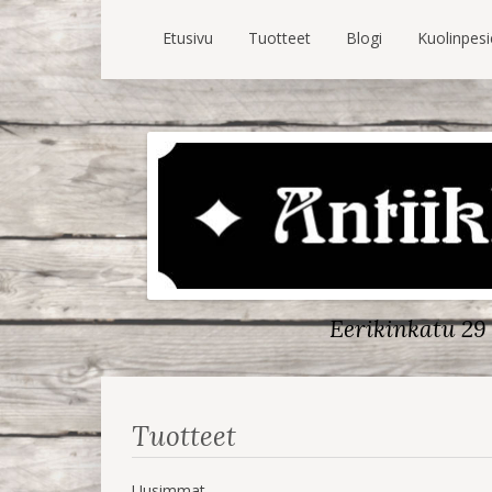
Etusivu
Tuotteet
Blogi
Kuolinpes
Eerikinkatu 29 
Tuotteet
Uusimmat