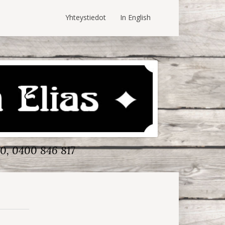
Yhteystiedot
In English
0, 0400 846 817