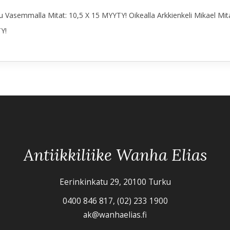
ku Vasemmalla Mitat: 10,5 X 15 MYYTY! Oikealla Arkkienkeli Mikael Mit
Y!
Antiikkiliike Wanha Elias
Eerinkinkatu 29, 20100 Turku
0400 846 817, (02) 233 1900
ak@wanhaelias.fi