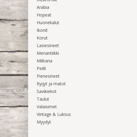
Arabia
Hopeat
Huonekalut
Ikonit
Korut
Lasiesineet
Meriantiikki
Militaria
Peilit
Pienesineet
Ryijyt ja matot
Savikiekot
Taulut
Valaisimet
Vintage & Luksus
Myydyt