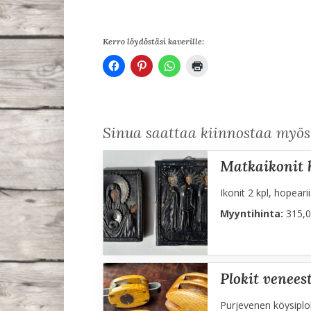
Kerro löydöstäsi kaverille:
Sinua saattaa kiinnostaa myö
matkaikonit 
Ikonit 2 kpl, hopear
Myyntihinta:
315,0
plokit venees
Purjevenen köysiplo