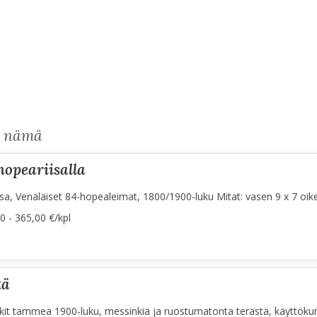
s nämä
hopeariisalla
iisa, Venäläiset 84-hopealeimat, 1800/1900-luku Mitat: vasen 9 x 7 oik
0 - 365,00 €/kpl
tä
kit tammea 1900-luku, messinkiä ja ruostumatonta terästä, käyttökunt