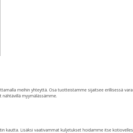
a ottamalla meihin yhteyttä. Osa tuotteistamme sijaitsee erillisessä va
at nähtävillä myymälässämme.
n kautta. Lisäksi vaativammat kuljetukset hoidamme itse kotiovelles