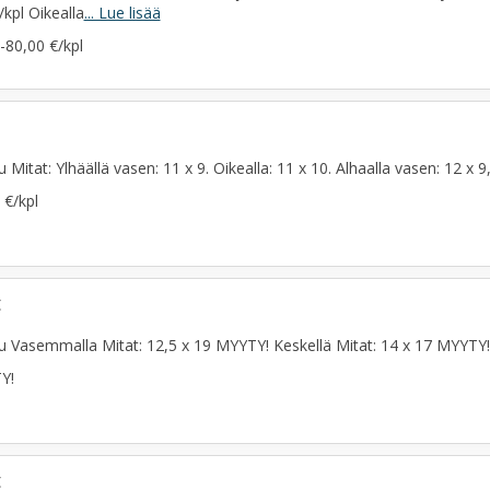
/kpl Oikealla
... Lue lisää
-80,00 €/kpl
u Mitat: Ylhäällä vasen: 11 x 9. Oikealla: 11 x 10. Alhaalla vasen: 12 x 9,
 €/kpl
t
ku Vasemmalla Mitat: 12,5 x 19 MYYTY! Keskellä Mitat: 14 x 17 MYYTY! 
Y!
t