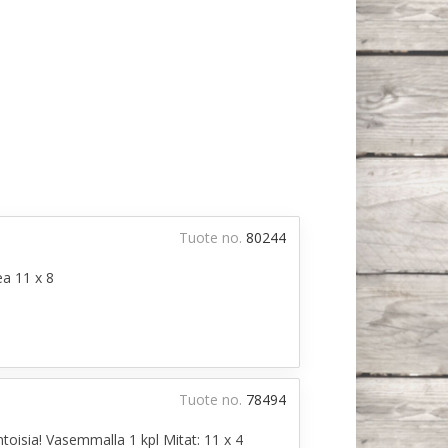
Tuote no.
80244
ea 11 x 8
Tuote no.
78494
oisia! Vasemmalla 1 kpl Mitat: 11 x 4