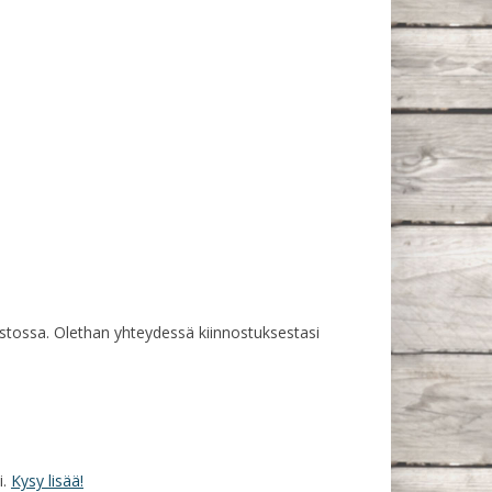
rastossa. Olethan yhteydessä kiinnostuksestasi
i.
Kysy lisää!