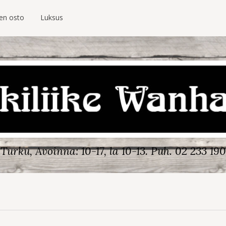
ien osto
Luksus
Turku, Avoinna: 10-17, la 10-13.
Puh. 02 233 190