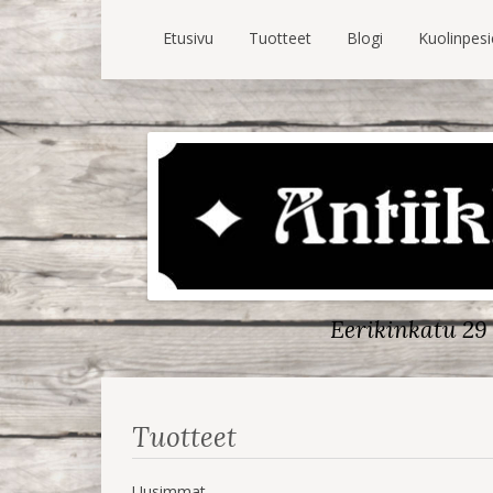
Etusivu
Tuotteet
Blogi
Kuolinpes
Eerikinkatu 29 
Tuotteet
Uusimmat