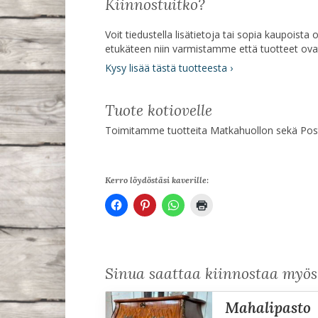
Kiinnostuitko?
Voit tiedustella lisätietoja tai sopia kaupoist
etukäteen niin varmistamme että tuotteet ov
Kysy lisää tästä tuotteesta ›
Tuote kotiovelle
Toimitamme tuotteita Matkahuollon sekä Posti
Kerro löydöstäsi kaverille:
Sinua saattaa kiinnostaa myö
mahalipasto