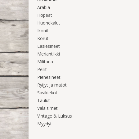
Arabia
Hopeat
Huonekalut
Ikonit
Korut
Lasiesineet
Meriantiikki
Militaria
Peilit
Pienesineet
Ryijyt ja matot
Savikiekot
Taulut
Valaisimet
Vintage & Luksus
Myydyt