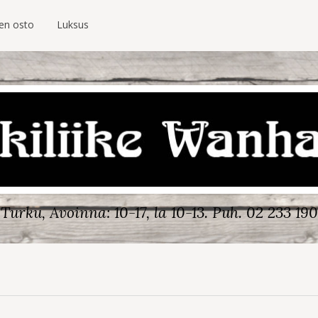
ien osto
Luksus
Turku, Avoinna: 10-17, la 10-13.
Puh. 02 233 190