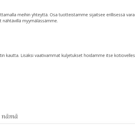
a ottamalla meihin yhteyttä. Osa tuotteistamme sijaitsee erillisessä va
at nähtävillä myymälässämme.
n kautta. Lisäksi vaativammat kuljetukset hoidamme itse kotiovelles
s nämä