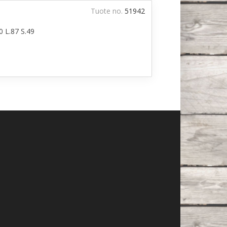
Tuote no.
51942
0 L.87 S.49