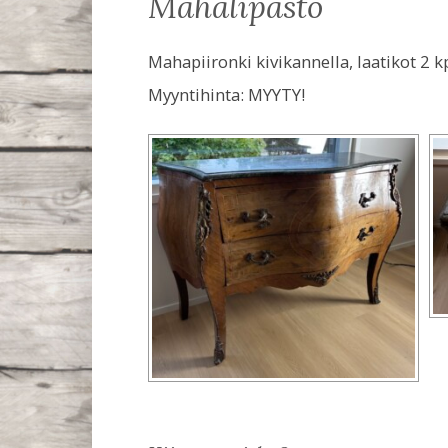
mahalipasto
Mahapiironki kivikannella, laatikot 2 k
Myyntihinta:
MYYTY!