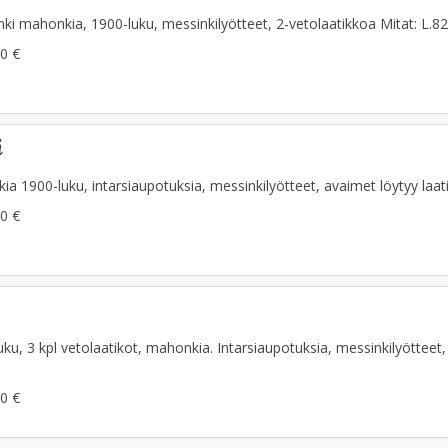
i mahonkia, 1900-luku, messinkilyötteet, 2-vetolaatikkoa Mitat: L.82
0 €
i
 1900-luku, intarsiaupotuksia, messinkilyötteet, avaimet löytyy laatik
0 €
ku, 3 kpl vetolaatikot, mahonkia. Intarsiaupotuksia, messinkilyötteet,
0 €