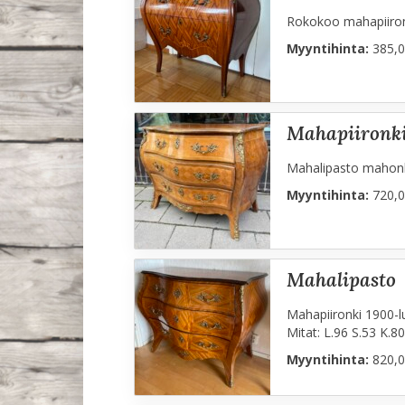
Rokokoo mahapiironk
Myyntihinta:
385,0
mahapiironk
Mahalipasto mahonkia
Myyntihinta:
720,0
mahalipasto
Mahapiironki 1900-lu
Mitat: L.96 S.53 K.80
Myyntihinta:
820,0