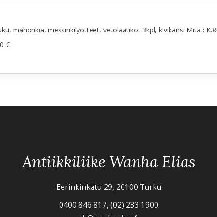
ku, mahonkia, messinkilyötteet, vetolaatikot 3kpl, kivikansi Mitat: K.8
0 €
Antiikkiliike Wanha Elias
Eerinkinkatu 29, 20100 Turku
0400 846 817, (02) 233 1900