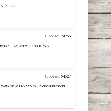
 S.36 K.71
Tuote no.
74766
oihin 3 kpl Mitat: L.100 K.76 S.50
Tuote no.
64527
 avain on ja lukko toimii, hienokuntoinen!