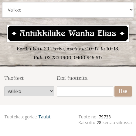
Eerikinkatu 29 Turku, Avoinna: 10-17, la 10-13.
Puh. 02 233 1900, 0400 846 817
Tuotteet
Etsi tuotteita
Haku:
Tuotekategoriat:
Taulut
Tuote no.
79733
Katsottu
28
kertaa viikossa