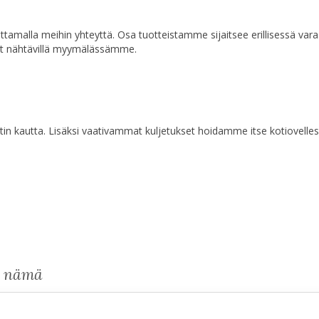
a ottamalla meihin yhteyttä. Osa tuotteistamme sijaitsee erillisessä va
at nähtävillä myymälässämme.
n kautta. Lisäksi vaativammat kuljetukset hoidamme itse kotiovelles
s nämä