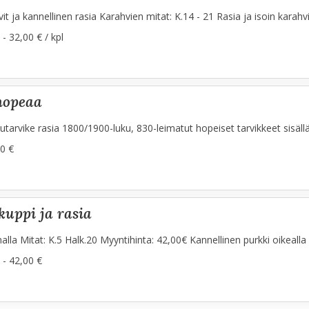
hvit ja kannellinen rasia Karahvien mitat: K.14 - 21 Rasia ja isoin kar
 - 32,00 € / kpl
 hopeaa
arvike rasia 1800/1900-luku, 830-leimatut hopeiset tarvikkeet sisällä
0 €
kuppi ja rasia
a Mitat: K.5 Halk.20 Myyntihinta: 42,00€ Kannellinen purkki oikealla 
 - 42,00 €