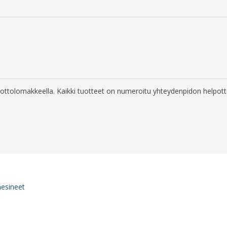
enottolomakkeella. Kaikki tuotteet on numeroitu yhteydenpidon helpott
nesineet