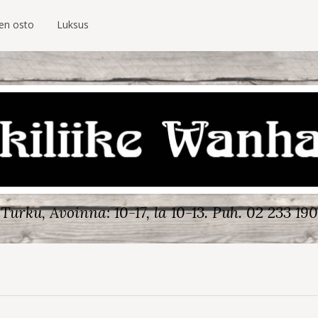
ien osto
Luksus
Turku, Avoinna: 10-17, la 10-13.
Puh. 02 233 190