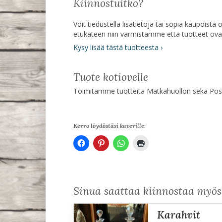
Kiinnostuitko?
Voit tiedustella lisätietoja tai sopia kaupoist
etukäteen niin varmistamme että tuotteet ov
Kysy lisää tästä tuotteesta ›
Tuote kotiovelle
Toimitamme tuotteita Matkahuollon sekä Posti
Kerro löydöstäsi kaverille:
Sinua saattaa kiinnostaa myö
karahvit