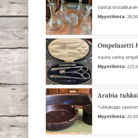
Vanhat kristallikara
Myyntihinta:
28,00
ompelusetti
Kaunis vanha ompelut
Myyntihinta:
225,0
arabia tuhka
Tuhkakuppi vasemmall
Myyntihinta:
20,00