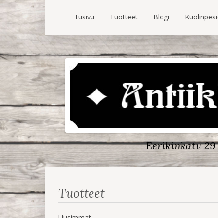
Etusivu
Tuotteet
Blogi
Kuolinpes
Eerikinkatu 29 
Tuotteet
Uusimmat