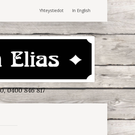
Yhteystiedot
In English
0, 0400 846 817