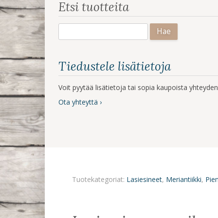
Etsi tuotteita
Haku:
Tiedustele lisätietoja
Voit pyytää lisätietoja tai sopia kaupoista yhteyd
Ota yhteyttä ›
Tuotekategoriat:
Lasiesineet
,
Meriantiikki
,
Pie