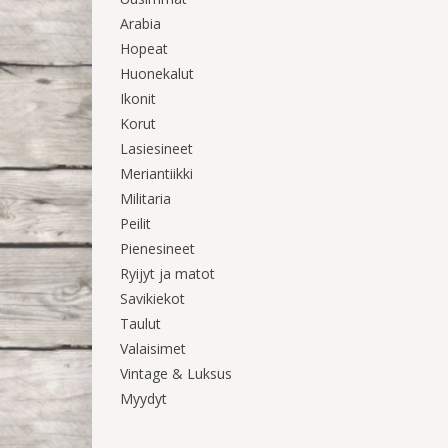
Arabia
Hopeat
Huonekalut
Ikonit
Korut
Lasiesineet
Meriantiikki
Militaria
Peilit
Pienesineet
Ryijyt ja matot
Savikiekot
Taulut
Valaisimet
Vintage & Luksus
Myydyt