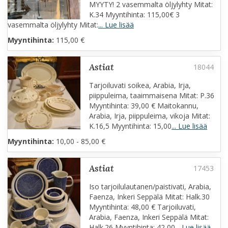
MYYTY! 2 vasemmalta öljylyhty Mitat:
K.34 Myyntihinta: 115,00€ 3
vasemmalta öljylyhty Mitat:
... Lue lisää
Myyntihinta:
115,00 €
astiat
Tarjoiluvati soikea, Arabia, Irja,
piippuleima, taaimmaisena Mitat: P.36
Myyntihinta: 39,00 € Maitokannu,
Arabia, Irja, piippuleima, vikoja Mitat:
K.16,5 Myyntihinta: 15,00
... Lue lisää
Myyntihinta:
10,00 - 85,00 €
astiat
Iso tarjoilulautanen/paistivati, Arabia,
Faenza, Inkeri Seppälä Mitat: Halk.30
Myyntihinta: 48,00 € Tarjoiluvati,
Arabia, Faenza, Inkeri Seppälä Mitat:
Halk.26 Myyntihinta: 42,00
... Lue lisää