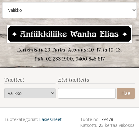
Eerikinkatu 29 Turku, Avoinna: 10-17, la 10-13.
Puh. 02 233 1900, 0400 846 817
Tuotteet
Etsi tuotteita
Haku:
Tuotekategoriat:
Lasiesineet
Tuote no.
79478
Katsottu
23
kertaa viikossa