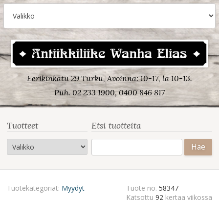
Eerikinkatu 29 Turku, Avoinna: 10-17, la 10-13.
Puh. 02 233 1900, 0400 846 817
Tuotteet
Etsi tuotteita
Haku:
Tuotekategoriat:
Myydyt
Tuote no.
58347
Katsottu
92
kertaa viikossa