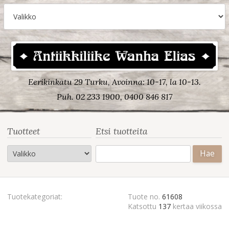
Eerikinkatu 29 Turku, Avoinna: 10-17, la 10-13.
Puh. 02 233 1900, 0400 846 817
Tuotteet
Etsi tuotteita
Haku:
Tuotekategoriat:
Tuote no.
61608
Katsottu
137
kertaa viikossa