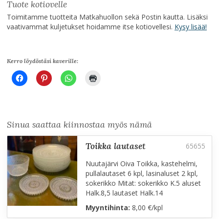
Tuote kotiovelle
Toimitamme tuotteita Matkahuollon sekä Postin kautta. Lisäksi
vaativammat kuljetukset hoidamme itse kotiovellesi.
Kysy lisää!
Kerro löydöstäsi kaverille:
Sinua saattaa kiinnostaa myös nämä
toikka lautaset
Nuutajärvi Oiva Toikka, kastehelmi,
pullalautaset 6 kpl, lasinaluset 2 kpl,
sokerikko Mitat: sokerikko K.5 aluset
Halk.8,5 lautaset Halk.14
Myyntihinta:
8,00 €/kpl