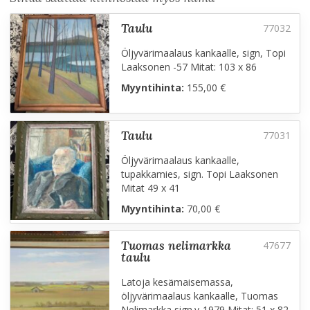
taulu
Öljyvärimaalaus kankaalle, sign, Topi
Laaksonen -57 Mitat: 103 x 86
Myyntihinta:
155,00 €
taulu
Öljyvärimaalaus kankaalle,
tupakkamies, sign. Topi Laaksonen
Mitat 49 x 41
Myyntihinta:
70,00 €
tuomas nelimarkka
taulu
Latoja kesämaisemassa,
öljyvärimaalaus kankaalle, Tuomas
Nelimarkka sign.v-1979 Mitat: 51 x 82