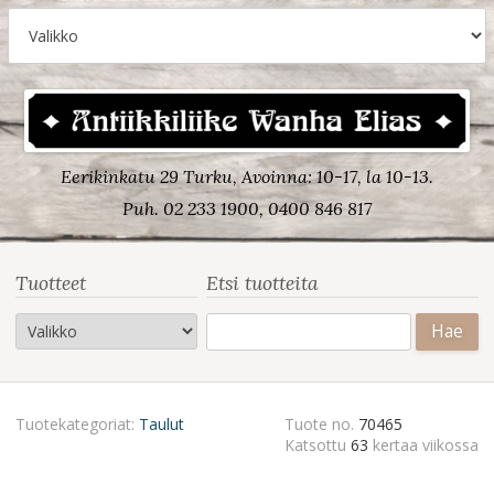
Eerikinkatu 29 Turku, Avoinna: 10-17, la 10-13.
Puh. 02 233 1900, 0400 846 817
Tuotteet
Etsi tuotteita
Haku:
Tuotekategoriat:
Taulut
Tuote no.
70465
Katsottu
63
kertaa viikossa