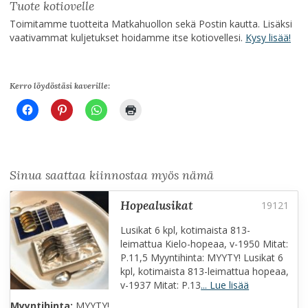
Tuote kotiovelle
Toimitamme tuotteita Matkahuollon sekä Postin kautta. Lisäksi
vaativammat kuljetukset hoidamme itse kotiovellesi.
Kysy lisää!
Kerro löydöstäsi kaverille:
Sinua saattaa kiinnostaa myös nämä
hopealusikat
Lusikat 6 kpl, kotimaista 813-
leimattua Kielo-hopeaa, v-1950 Mitat:
P.11,5 Myyntihinta: MYYTY! Lusikat 6
kpl, kotimaista 813-leimattua hopeaa,
v-1937 Mitat: P.13
... Lue lisää
Myyntihinta:
MYYTY!